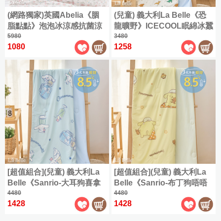
(網路獨家)英國Abelia《胭
(兒童) 義大利La Belle《恐
脂點點》泡泡冰涼感抗菌涼
龍曠野》ICECOOL眠綿冰蠶
被(150*200CM)
5980
絲蛋白抗菌兒童涼感涼被
3480
1080
1258
(100*120cm)
[超值組合](兒童) 義大利La
[超值組合](兒童) 義大利La
Belle《Sanrio-大耳狗喜拿
Belle《Sanrio-布丁狗唔唔
夏日飲品派對》ICECOOL眠
4480
睏zZ》ICECOOL眠綿冰蠶
4480
1428
1428
綿冰蠶絲蛋白抗菌兒童涼感
絲蛋白抗菌兒童涼感涼被
涼被(100*120cm)+舒柔水洗
(100*120cm)+舒柔水洗枕