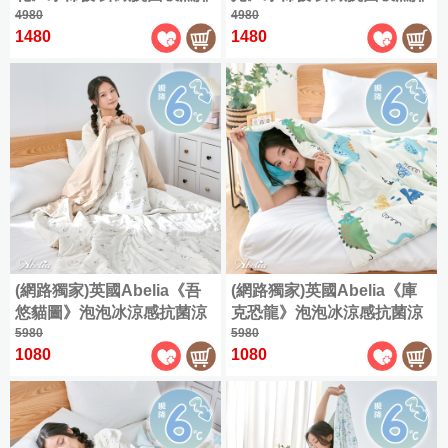
被
床
包
組
汗涼感被5*6.5尺
4980
汗涼感被5*6.5尺
4980
床
包
組
1480
1480
薄
包
組
床
被
組
床
包
套
八
包
枕
床
件
枕
套
包
式
套
組
組
床
組
薄
罩
薄
被
組
被
套
套
|
|
枕
(網路獨家)英國Abelia《吾
(網路獨家)英國Abelia《庫
枕
套
套
悠貓圖》泡泡冰涼感抗菌涼
克恐龍》泡泡冰涼感抗菌涼
2
2
入
被(150*200CM)
5980
被(150*200CM)
5980
入
1080
1080