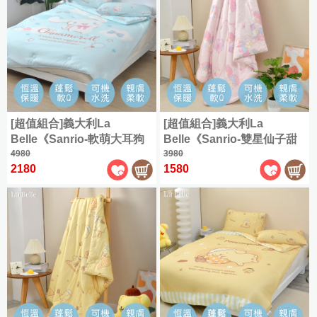
被
冬
體
織
精
床
|
被
雕
天
梳
海
包
坐
四
花
絲
棉
9
島
墊
季
暖
|
雪
兩
折
棉
|
被
暖
兩
雕
用
床
床
被
用
✿
被
墊
雙
包
3D
被
套
層
枕
Flannel
床
紗
套
包
[超值組合]義大利La
[超值組合]義大利La
系
組
組
Belle《Sanrio-軟萌大耳狗
Belle《Sanrio-雙星仙子甜
列
喜拿》海島針織防蟎抗菌暖
4980
美夢境》海島針織兒童防蟎
3980
800
|
2180
1580
暖被150*195CM+大容量洗
抗菌暖暖被105*135CM+大
600
織
衣袋1入
容量洗衣袋
織
天
天
絲
絲
|
兩
全
用
尺
被
寸
床
商
包
品
|
組