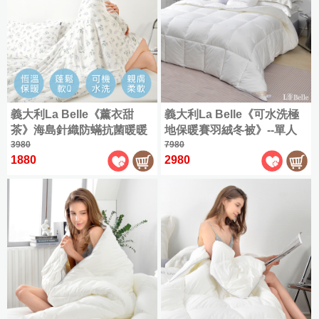
義大利La Belle《薰衣甜
義大利La Belle《可水洗極
茶》海島針織防蟎抗菌暖暖
地保暖賽羽絨冬被》--單人
被150*195CM
3980
7980
1880
2980