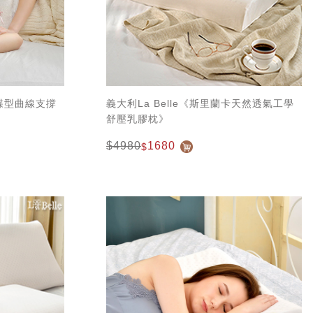
學蝶型曲線支撐
義大利La Belle《斯里蘭卡天然透氣工學
舒壓乳膠枕》
$4980
1680
$