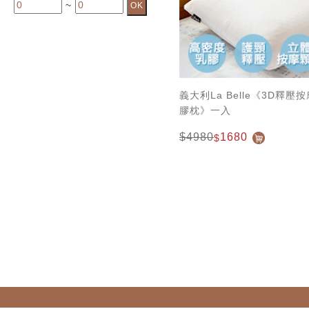
~
義大利La Belle《3D釋
膠枕》一入
$4980
1680
$