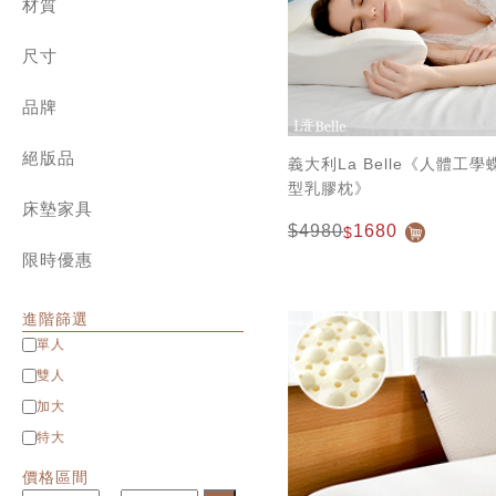
兒童專區
材質
角落生物、拉拉熊
800織典藏天絲 | 兩用被床包組
迪士尼系列
純棉 ✿ cotton
1000織天絲 | 兩用被床包組
設計師系列
尺寸
長絨棉 ✿ Long staple cotton
天絲棉 | 薄被套床組
針織棉 ✿ Jersey cotton
單人包雙人被
純棉 | 簡約素色
水洗棉 ✿ Washed cotton
品牌
單人 Single
天絲 | 簡約素色
匹馬棉 ✿ Supima cotton
雙人 Double
義大利 La Belle
緹花 | 天竹緹 床寢
天絲 ✿ Tencel
加大 Queen
絕版品
義大利 Fancy Belle
義大利La Belle《人體工
雪雕 | 兩用被床包組
貢緞 ✿ Satin
特大 King
法國 CASA BELLE
型乳膠枕》
八件式床罩組
雪芙絨 ✿ Flannel
特大包雙人被
英國 Abelia
床墊家具
緹花 | 天竹緹 ✿ Jacquard
$4980
1680
$
Man&Kids兒童家具
立體雕花雪雕 ✿ 3D Flannel
限時優惠
進階篩選
單人
雙人
加大
特大
價格區間