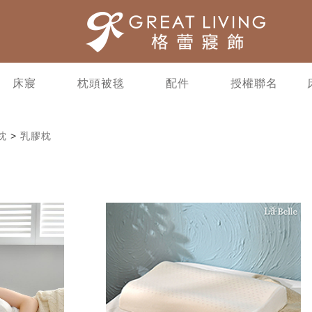
床寢
枕頭被毯
配件
授權聯名
枕
>
乳膠枕