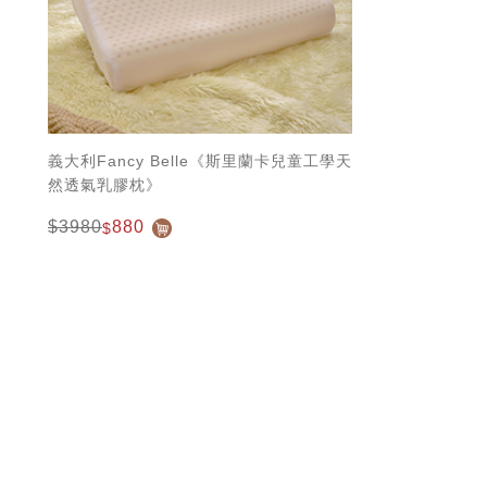
義大利Fancy Belle《斯里蘭卡兒童工學天
然透氣乳膠枕》
$3980
880
$