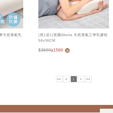
壓按摩天然透氣乳
(買1送1)英國Abelia 天然透氣工學乳膠枕
56x36CM
$3690
1560
$
<<
<
1
>
>>