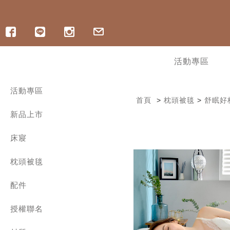
活動專區
活動專區
首頁
>
枕頭被毯
>
舒眠好
寵爸好眠祭 | ICECOOL 眠綿冰85折
新品上市
寵爸好眠祭 | 純棉床組88折
寵爸好眠祭 | 記憶枕8折起
︙軟式硅藻土地墊最低78折
床寢
︙OUTLET出清 | 最低3折起
300織精梳棉 | 兩用被床包組
︙指定涼感商品6折起，任2件折400
枕頭被毯
300織精梳棉 | 雙層紗薄被套床組
︙ICECOOL床包9折
300織精梳棉 | 床包枕套組
舒眠好枕
涼感/海島棉床包枕套組
配件
舒爽涼被
600織長絨棉床寢
四季兩用被
保潔墊 | 保潔枕套 | 枕巾
1000織匹馬棉 | 兩用被床包組
保暖冬被
授權聯名
家飾配件
600織天絲 | 兩用被床包組
暖和毛毯
舒眠枕套
三麗鷗系列
800織天絲 | 兩用被床包組