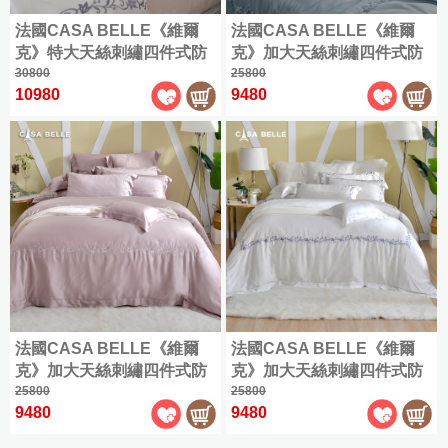
法國CASA BELLE《維爾
法國CASA BELLE《維爾
克》特大天絲刺繡四件式防
克》加大天絲刺繡四件式防
蹣抗菌吸濕排汗兩用被床包
30800
蹣抗菌吸濕排汗兩用被床包
25800
10980
9480
組(共三色)
組(共三色)
法國CASA BELLE《維爾
法國CASA BELLE《維爾
克》加大天絲刺繡四件式防
克》加大天絲刺繡四件式防
蹣抗菌吸濕排汗兩用被床包
25800
蹣抗菌吸濕排汗兩用被床包
25800
9480
9480
組(共三色)
組(共三色)