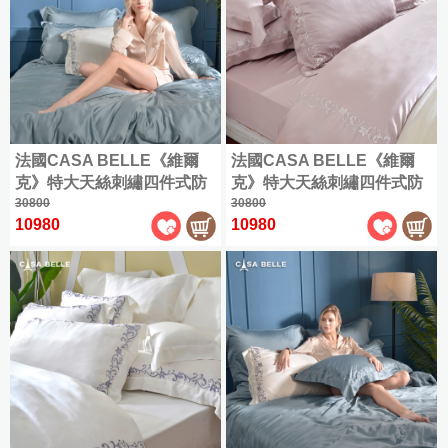
法國CASA BELLE《維爾
法國CASA BELLE《維爾
克》特大天絲刺繡四件式防
克》特大天絲刺繡四件式防
蹣抗菌吸濕排汗兩用被床包
30800
蹣抗菌吸濕排汗兩用被床包
30800
10980
10980
組(共三色)
組(共三色)