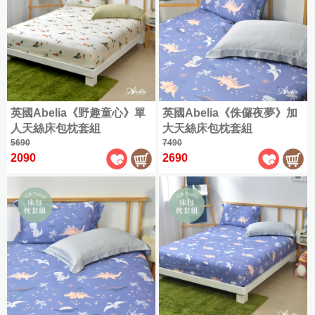
英國Abelia《野趣童心》單
英國Abelia《侏儸夜夢》加
人天絲床包枕套組
大天絲床包枕套組
5690
7490
2090
2690