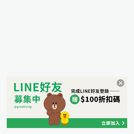
件
眠
好
用
好
授
保
眠
被
枕
權
潔
祭
床
|
舒
聯
墊
|
包
枕
純
爽
|
名
組
類
保
棉
涼
材
300
三
|
全
潔
床
被
織
此
質
麗
部
枕
組
|
精
四
分
鷗
商
套
88
涼
尺
純
梳
季
類
折
|
系
品
被
寸
棉
棉
兩
枕
全
|
列
寵
全
✿
|
用
巾
尺
品
單
記
cotton
爸
雙
角
部
三
被
寸
牌
人
憶
|
家
好
層
落
商
麗
商
長
保
包
枕
|
保
飾
眠
紗
生
品
鷗
品
絨
絕
義
四
潔
雙
暖
配
|
祭
薄
物、
全
|
棉
乳
版
大
季
類
人
冬
件
|
被
拉
部
✿
ICECOOL
膠
品
利
單
兩
全
記
被
被
套
拉
角
Long
眠
La
枕
|
舒
人
用
部
憶
床
熊
色
staple
床
Belle
綿
家
單
|
暖
眠
(105x186cm)
被
商
枕
組
cotton
羽
墊
冰|
冬
飾
人
和
枕
HELLO
迪
全
品
8
義
雙
絨
家
涼
被
配
Single
KITTY
毛
套
折
300
|
士
部
針