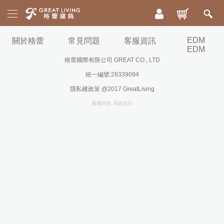
活
EDM
關於格蕾
常見問題
客服資訊
動
EDM
專
格蕾國際有限公司 GREAT CO., LTD
區
統一編號:28339094
新
寵
隱私權政策 @2017 GreatLiving
品
爸
上
好
康德科技 系統設計
市
眠
祭
床
|
寢
ICECOOL
眠
300
枕
綿
織
頭
冰
精
被
85
梳
折
毯
棉
寵
配
|
舒
爸
兩