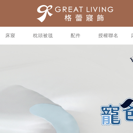
床寢
枕頭被毯
配件
授權聯名