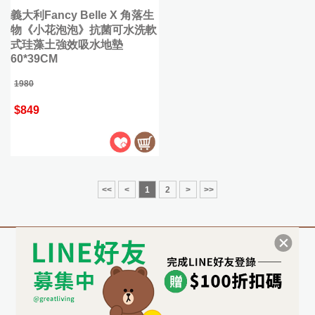
義大利Fancy Belle X 角落生
物《小花泡泡》抗菌可水洗軟
式珪藻土強效吸水地墊
60*39CM
1980
$
849
<<
<
1
2
>
>>
EDM
關於格蕾
常見問題
客服資訊
EDM
格蕾國際有限公司 GREAT CO., LTD
統一編號:28339094