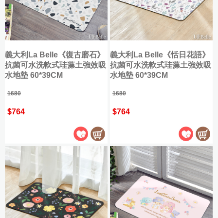
單
800
|
800
織
人
織
典
包
天
藏
雙
絲
天
人
義大利La Belle《復古磨石》
義大利La Belle《恬日花語》
全
絲
被
抗菌可水洗軟式珪藻土強效吸
抗菌可水洗軟式珪藻土強效吸
尺
|
水地墊 60*39CM
水地墊 60*39CM
雙
兩
寸
人
用
商
1680
1680
(150x186cm)
被
品
|
床
$
764
$
764
加
包
大
單
組
(180x186cm)
人
包
1000
|
特
800
織
雙
大
織
天
人
(180x210cm)
典
絲
被
藏
|
床
雙
兩
天
包
人
用
絲
枕
(150x186cm)