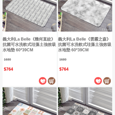
特
門
原
感
|
單
Tencel
600
ICECOOL
帕
3
套、
大
市
COOL
兒
棉
浴
被
人
織
涼
折
恰
枕
保
涼
資
童
貢
被
巾
(105x186cm)
長
感
起
狗
巾、
潔
涼
純
訊
|
睡
緞
絨
床
增
墊
抱
感
雙
棉
天
袋
✿
布
棉
包
︙
專
高
(180x210cm)
枕
|
枕
Satin
人
絲
丁
指
床
組
櫃/
墊
海
兒
|
(150x186cm)
套
被
狗
定
寢
保
雪
玩
門
島
童
義大利La Belle《幾何直紋》
義大利La Belle《雲霧之森》
其
/
涼
潔
加
芙
眠
石
偶
市
棉
枕
抗菌可水洗軟式珪藻土強效吸
抗菌可水洗軟式珪藻土強效吸
1000
人
他
感
枕
大
絨
綿
墨
資
織
水地墊 60*39CM
水地墊 60*39CM
魚
熱
商
套
頸
(180x186cm)
天
兒
✿
冰
烯
訊
匹
漢
銷
|
品
Flannel
枕
絲
童
涼
被
1680
1680
馬
特
頓
涼
枕
6
|
全
|
枕
|
感
棉
緹
大
感
折
巾
購
莫
台
發
套
枕
$
764
$
764
|
花
(180x210cm)
床
(2
起，
物
黛
特
熱
套
兩
|
入)
包
任
兒
袋
爾
賣
機
精
用
天
組
2
|
童
涼
兒
會
能
梳
被
竹
件
其
毯
被
童
資
被
棉
床
緹
涼
折
他
枕
訊
薄
包
✿
感
400
兒
可
套
被
Jacquard
組
涼
乳
童
水
套
感
︙
膠
涼
洗
立
600
ICECOOL
墊
墊