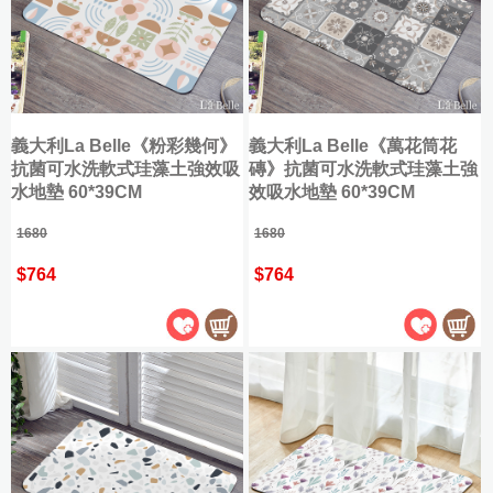
被
冬
體
織
精
床
|
被
雕
天
梳
海
包
坐
四
花
絲
棉
9
島
墊
季
暖
|
雪
兩
折
棉
|
被
暖
兩
雕
用
床
床
被
用
✿
被
墊
雙
包
3D
被
義大利La Belle《粉彩幾何》
義大利La Belle《萬花筒花
套
層
枕
Flannel
床
抗菌可水洗軟式珪藻土強效吸
磚》抗菌可水洗軟式珪藻土強
紗
套
包
水地墊 60*39CM
效吸水地墊 60*39CM
系
組
組
列
1680
1680
800
|
600
織
$
764
$
764
織
天
天
絲
絲
|
兩
全
用
尺
被
寸
床
商
包
品
|
組