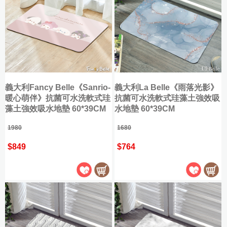
大
人
枕
具
感
全
件
織
毯
起
尼
商
織
利
Kuromi
雙
(150x186cm)
|
單
|
被
部
類
精
系
品
棉
Fancy
酷
人
Man&Kids
羊
限
枕
|
人
兒
商
全
梳
︙
|
列
✿
Belle
加
洛
兒
Double
毛
超
時
毛
套
保
童
品
部
軟
棉
Jersey
大
米
童
COOL
枕
優
毯
全
四
潔
專
|
設
cotton
商
|
式
法
加
(180x186cm)
涼
家
惠
全
部
季
墊
區
床
計
品
硅
國
My
大
可
|
具
鵝
水
部
商
(105x186cm)
被/
包
|
師
CASA
藻
特
Melody
Queen
一
水
關
絨
|
洗
商
品
夏
BELLE
枕
系
美
土
大
代
洗
雙
兒
於
義大利Fancy Belle《Sanrio-
義大利La Belle《雨落光影》
被
硅
棉
|
品
被
套
特
列
(180x210cm)
樂
地
眠
枕
人
童
我
英
|
暖心萌伴》抗菌可水洗軟式珪
抗菌可水洗軟式珪藻土強效吸
藻
✿
|
組
大
蒂
墊
純
綿
羽
保
Washed
專
們
國
365
藻土強效吸水地墊 60*39CM
水地墊 60*39CM
土
King
最
機
cotton
保
棉/
冰
天
絨
潔
Abelia
區
|
|
涼
雙
低
能
常
暖
海
1980
1680
懶
被
墊
一
全
特
此
感/
星
78
匹
沁
枕
見
毛
島
(150x186cm)
懶
般
部
大
分
海
仙
折
馬
$
849
$
764
涼
羊
問
毯
棉
被
地
商
包
類
島
子
兒
棉
加
涼
毛
題
枕
墊
品
雙
全
棉
︙
童
✿
大
兒
被
被
套
|
人
尺
大
床
OUTLET
Supima
枕
客
保
|
童
|
方
被
寸
耳
出
包
cotton
泡
服
蠶
潔
毛
兒
天
巾
商
狗
清
枕
配
泡
資
絲
墊
毯
童
絲
|
天
品
喜
|
套
件
冰
(180x186cm)
訊
被
毛
涼
枕
絲
|
最
拿
組
|
涼
|
巾
被
套
✿
/
低
枕