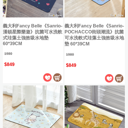
(180x186cm)
天
兩
絲
兩
用
特
|
用
被
大
簡
被
床
(180x210cm)
義大利Fancy Belle《Sanrio-
義大利Fancy Belle《Sanrio-
約
|
包
漢頓星際樂遊》抗菌可水洗軟
POCHACCO街頭潮流》抗菌
素
被
組
式珪藻土強效吸水地墊
可水洗軟式珪藻土強效吸水地
色
套
60*39CM
墊 60*39CM
|
|
|
緹
純
枕
1980
天
1980
花
棉
套
絲
|
素
$
849
$
849
天
素
色
竹
色
全
緹
全
部
床
部
商
寢
商
品
品
|
雪
兩
|
雕
薄
用
兩
|
被
被
兩
用
套
床
用
被
床
包