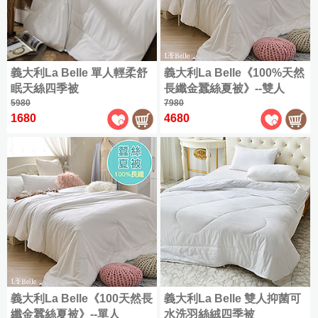
(180x186cm)
天
兩
絲
兩
用
特
|
用
被
大
簡
被
床
(180x210cm)
約
|
包
義大利La Belle 單人輕柔舒
義大利La Belle《100%天然
素
被
組
眠天絲四季被
長纖金蠶絲夏被》--雙人
色
套
5980
7980
|
|
1680
4680
|
緹
純
枕
天
花
棉
套
絲
|
素
天
素
色
竹
色
全
緹
全
部
床
部
商
寢
商
品
品
|
雪
兩
|
雕
薄
用
兩
|
被
被
兩
用
套
床
義大利La Belle《100天然長
義大利La Belle 雙人抑菌可
用
被
床
包
纖金蠶絲夏被》--單人
水洗羽絲絨四季被