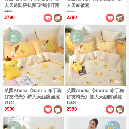
人天絲防蹣抗菌吸濕排汗兩
人天絲被套
單
800
|
用被
7490
5990
800
織
人
2790
織
2290
典
包
天
藏
雙
絲
天
人
全
絲
被
尺
|
雙
兩
寸
人
用
商
(150x186cm)
被
品
|
床
加
包
大
單
組
(180x186cm)
人
包
1000
|
英國Abelia《Sanrio-布丁狗
英國Abelia《Sanrio-布丁狗
特
800
織
雙
好友時光》特大天絲防蹣抗
大
好友時光》雙人天絲防蹣抗
織
天
人
(180x210cm)
菌吸濕排汗兩用被
15190
菌吸濕排汗兩用被
11390
典
絲
被
3990
2990
藏
|
床
雙
兩
天
包
人
用
絲
枕
(150x186cm)