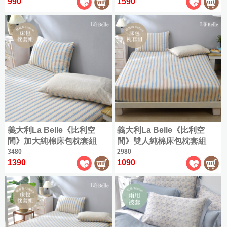
特
990
1590
門
原
感
|
單
Tencel
600
ICECOOL
帕
3
套、
大
市
COOL
兒
棉
浴
被
人
織
涼
折
恰
枕
保
涼
資
童
貢
被
巾
(105x186cm)
長
感
起
狗
巾、
潔
涼
純
訊
|
睡
緞
絨
床
增
墊
抱
感
雙
棉
天
袋
✿
布
棉
包
︙
專
高
(180x210cm)
枕
|
枕
Satin
人
絲
丁
指
床
組
櫃/
墊
海
兒
|
(150x186cm)
套
被
狗
定
寢
保
雪
玩
門
島
童
其
/
涼
潔
加
芙
眠
石
偶
市
棉
枕
1000
人
他
感
枕
大
絨
綿
墨
資
織
魚
熱
商
套
頸
(180x186cm)
天
兒
✿
冰
烯
訊
匹
漢
銷
|
品
Flannel
枕
絲
童
涼
被
馬
特
頓
涼
枕
6
|
全
|
枕
|
感
義大利La Belle《比利空
義大利La Belle《比利空
棉
緹
大
感
折
巾
購
莫
台
發
套
枕
|
間》加大純棉床包枕套組
間》雙人純棉床包枕套組
花
(180x210cm)
床
(2
起，
物
黛
特
熱
套
兩
|
3480
2980
入)
包
任
兒
袋
爾
賣
機
精
用
天
1390
1090
組
2
|
童
涼
兒
會
能
梳
被
竹
件
其
毯
被
童
資
被
棉
床
緹
涼
折
他
枕
訊
薄
包
✿
感
400
兒
可
套
被
Jacquard
組
涼
乳
童
水
套
感
︙
膠
涼
洗
立
600
ICECOOL
墊
墊