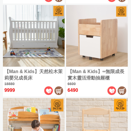
件
眠
好
用
好
授
保
眠
被
枕
權
潔
祭
床
|
舒
聯
墊
|
包
枕
純
爽
|
名
組
類
保
棉
涼
材
300
三
|
全
潔
床
被
織
此
質
麗
部
枕
組
|
精
四
分
鷗
商
套
88
涼
尺
純
梳
季
類
折
|
系
品
被
寸
棉
棉
兩
枕
全
|
列
寵
全
✿
|
用
巾
尺
【Man & Kids】天然松木茉
【Man & Kids】∞無限成長
品
單
記
cotton
爸
雙
角
部
三
被
寸
莉嬰兒成長床
實木靈活滑動抽屜櫃
牌
人
憶
|
家
好
層
落
商
麗
商
18880
6600
長
保
包
枕
|
保
飾
眠
紗
生
品
鷗
品
9999
6490
絨
絕
義
四
潔
雙
暖
配
|
祭
薄
物、
全
|
棉
乳
版
大
季
類
人
冬
件
|
被
拉
部
✿
ICECOOL
膠
品
利
單
兩
全
記
被
被
套
拉
角
Long
眠
La
枕
|
舒
人
用
部
憶
床
熊
色
staple
床
Belle
綿
家
單
|
暖
眠
(105x186cm)
被
商
枕
組
cotton
羽
墊
冰|
冬
飾
人
和
枕
HELLO
迪
全
品
8
義
雙
絨
家
涼
被
配
Single
KITTY
毛
套
折
300
|
士
部
針