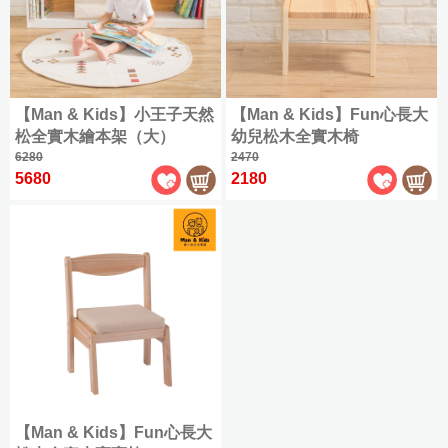
大
人
枕
具
感
全
件
織
毯
起
尼
商
織
利
Kuromi
雙
(150x186cm)
|
單
|
被
部
類
精
系
品
棉
Fancy
酷
人
Man&Kids
羊
限
枕
|
人
兒
商
全
梳
︙
|
列
✿
Belle
加
洛
兒
Double
毛
超
時
毛
套
保
童
品
部
軟
棉
Jersey
大
米
童
COOL
枕
優
毯
全
四
潔
專
|
設
cotton
商
|
式
法
加
(180x186cm)
涼
家
惠
全
部
【Man & Kids】小王子天然
【Man & Kids】Fun心長大
季
墊
區
床
計
品
硅
國
My
大
可
|
具
鵝
水
部
商
(105x186cm)
松全實木繪本架（大）
幼兒松木全實木椅
被/
包
|
師
CASA
藻
特
Melody
Queen
一
水
關
絨
|
洗
商
品
夏
6280
2470
BELLE
枕
系
美
土
大
代
洗
雙
兒
於
被
硅
棉
|
品
5680
2180
被
套
特
列
(180x210cm)
樂
地
眠
枕
人
童
我
英
|
藻
✿
|
組
大
蒂
墊
純
綿
羽
保
Washed
專
們
國
365
土
King
最
機
cotton
保
棉/
冰
天
絨
潔
Abelia
區
|
|
涼
雙
低
能
常
暖
海
懶
被
墊
一
全
特
此
感/
星
78
匹
沁
枕
見
毛
島
(150x186cm)
懶
般
部
大
分
海
仙
折
馬
涼
羊
問
毯
棉
被
地
商
包
類
島
子
兒
棉
加
涼
毛
題
枕
墊
品
雙
全
棉
︙
童
✿
大
兒
被
被
套
|
人
尺
大
床
OUTLET
Supima
枕
客
保
|
童
|
方
被
寸
耳
出
包
cotton
泡
服
蠶
潔
毛
兒
天
巾
商
狗
清
枕
配
泡
資
絲
墊
毯
童
絲
|
天
品
喜
|
套
件
冰
(180x186cm)
訊
被
毛
涼
枕
絲
|
最
拿
組
|
【Man & Kids】Fun心長大
涼
|
巾
被
套
✿
/
低
枕