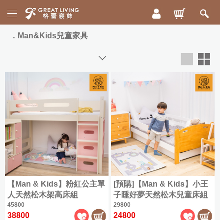
活
Man&Kids兒童家具
動
專
區
新
寵
品
爸
上
好
市
眠
祭
床
|
寢
ICECOOL
眠
300
枕
綿
織
頭
冰
精
被
85
【Man & Kids】粉紅公主單
[預購]【Man & Kids】小王
梳
折
毯
人天然松木架高床組
子睡好夢天然松木兒童床組
棉
45800
29800
寵
配
|
舒
38800
24800
爸
兩