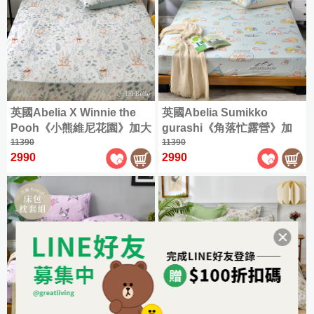
英國Abelia X Winnie the
英國Abelia Sumikko
Pooh《小熊維尼花園》加大
gurashi《角落忙露營》加
天絲床包枕套組
11390
大天絲床包枕套組
11390
2990
2990