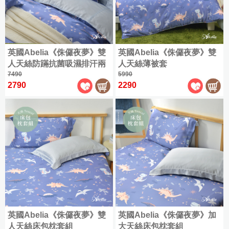
(180x186cm)
天
兩
絲
兩
用
特
|
用
被
大
簡
被
床
(180x210cm)
約
|
包
英國Abelia《侏儸夜夢》雙
英國Abelia《侏儸夜夢》雙
素
被
組
人天絲防蹣抗菌吸濕排汗兩
人天絲薄被套
色
套
用被
7490
5990
|
|
2790
2290
|
緹
純
枕
天
花
棉
套
絲
|
素
天
素
色
竹
色
全
緹
全
部
床
部
商
寢
商
品
品
|
雪
兩
|
雕
薄
用
兩
|
被
被
兩
用
套
床
英國Abelia《侏儸夜夢》雙
英國Abelia《侏儸夜夢》加
用
被
床
包
人天絲床包枕套組
大天絲床包枕套組