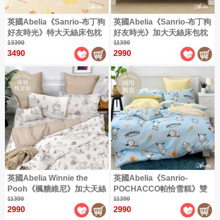
單
800
|
800
織
人
英國Abelia《Sanrio-布丁狗
英國Abelia《Sanrio-布丁狗
織
典
包
好友時光》特大天絲床包枕
好友時光》加大天絲床包枕
天
藏
雙
套組
13390
套組
11390
絲
天
人
3490
2990
全
絲
被
尺
|
雙
兩
寸
人
用
商
(150x186cm)
被
品
|
床
加
包
大
單
組
(180x186cm)
人
包
1000
|
特
800
織
雙
大
織
天
人
(180x210cm)
英國Abelia Winnie the
英國Abelia《Sanrio-
典
絲
被
Pooh《楓糖維尼》加大天絲
POCHACCO帕恰雪糕》雙
藏
|
床
雙
床包枕套組
11390
人天絲防蹣抗菌吸濕排汗兩
11390
兩
天
包
人
2990
2990
用
絲
用被
枕
(150x186cm)