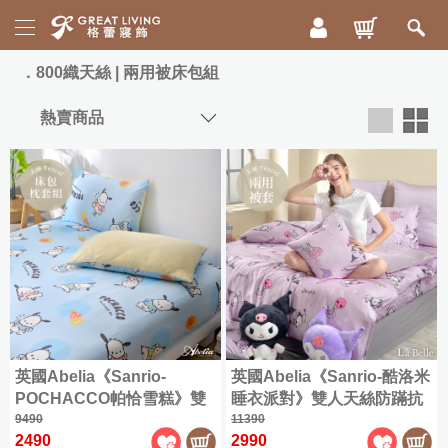
活
800織天絲 | 兩用被床包組
動
專
區
新
寵
品
爸
上
好
市
眠
祭
床
|
寢
ICECOOL
眠
300
枕
綿
織
頭
冰
精
被
85
英國Abelia《Sanrio-
英國Abelia《Sanrio-酷洛米
梳
折
毯
POCHACCO帕恰雪糕》雙
睡衣派對》雙人天絲防蹣抗
棉
人天絲床包枕套組
9490
菌吸濕排汗兩用鋪棉被套
11390
寵
配
|
舒
2490
2990
爸
兩