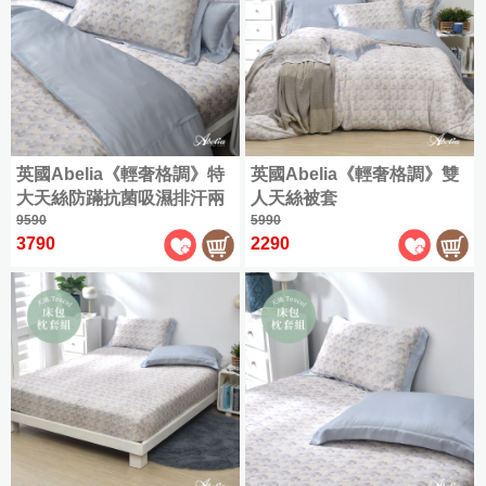
英國Abelia《輕奢格調》特
英國Abelia《輕奢格調》雙
大天絲防蹣抗菌吸濕排汗兩
人天絲被套
用被
9590
5990
3790
2290