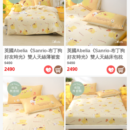
被
冬
體
織
精
床
|
被
雕
天
梳
海
包
坐
四
花
絲
棉
9
島
墊
季
暖
|
雪
兩
折
棉
|
被
暖
兩
雕
用
床
床
被
用
✿
被
墊
雙
包
3D
被
套
層
枕
Flannel
床
紗
套
包
英國Abelia《Sanrio-布丁狗
英國Abelia《Sanrio-布丁狗
系
組
組
好友時光》雙人天絲薄被套
好友時光》雙人天絲床包枕
列
9490
套組
9490
800
|
2490
2490
600
織
織
天
天
絲
絲
|
兩
全
用
尺
被
寸
床
商
包
品
|
組