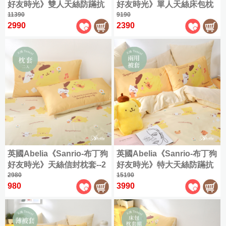
特
門
原
感
|
好友時光》雙人天絲防蹣抗
好友時光》單人天絲床包枕
單
Tencel
600
ICECOOL
帕
3
套、
大
市
COOL
兒
棉
浴
被
菌吸濕排汗兩用被
11390
套組
9190
人
織
涼
折
恰
枕
保
涼
資
童
貢
被
巾
2990
2390
(105x186cm)
長
感
起
狗
巾、
潔
涼
純
訊
|
睡
緞
絨
床
增
墊
抱
感
雙
棉
天
袋
✿
布
棉
包
︙
專
高
(180x210cm)
枕
|
枕
Satin
人
絲
丁
指
床
組
櫃/
墊
海
兒
|
(150x186cm)
套
被
狗
定
寢
保
雪
玩
門
島
童
其
/
涼
潔
加
芙
眠
石
偶
市
棉
枕
1000
人
他
感
枕
大
絨
綿
墨
資
織
魚
熱
商
套
頸
(180x186cm)
天
兒
✿
冰
烯
訊
匹
漢
銷
|
品
Flannel
枕
絲
童
涼
被
馬
特
頓
涼
枕
6
|
全
|
枕
|
感
棉
緹
大
感
折
巾
購
莫
台
發
套
枕
|
花
(180x210cm)
床
(2
起，
物
黛
特
熱
套
兩
|
入)
包
英國Abelia《Sanrio-布丁狗
英國Abelia《Sanrio-布丁狗
任
兒
袋
爾
賣
機
精
用
天
組
2
|
童
好友時光》天絲信封枕套--2
好友時光》特大天絲防蹣抗
涼
兒
會
能
梳
被
竹
件
其
毯
入
2980
菌吸濕排汗兩用被
15190
被
童
資
被
棉
床
緹
涼
折
他
980
3990
枕
訊
薄
包
✿
感
400
兒
可
套
被
Jacquard
組
涼
乳
童
水
套
感
︙
膠
涼
洗
立
600
ICECOOL
墊
墊