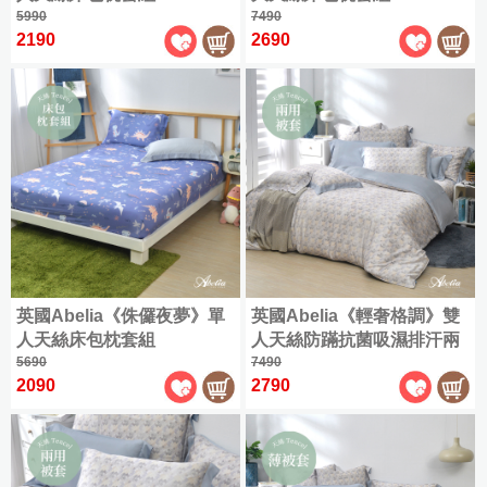
被
床
包
組
5990
7490
床
包
組
2190
2690
薄
包
組
床
被
組
床
包
套
八
包
枕
床
件
枕
套
包
式
套
組
組
床
組
薄
罩
薄
被
組
被
套
套
|
|
枕
英國Abelia《侏儸夜夢》單
英國Abelia《輕奢格調》雙
枕
套
套
人天絲床包枕套組
人天絲防蹣抗菌吸濕排汗兩
2
2
入
5690
用被
7490
入
2090
2790