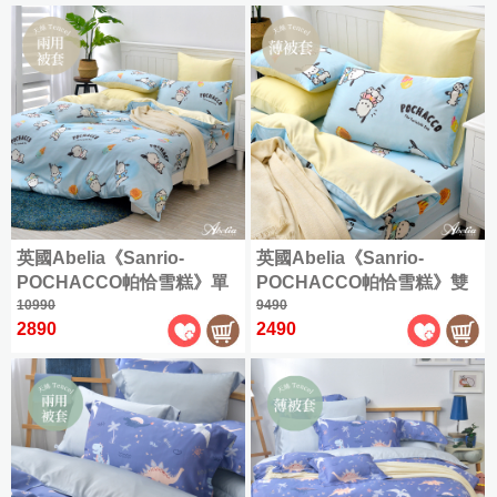
被
全
套
床
尺
組
加
包
寸
大
組
商
(180x186cm)
品
|
天
|
特
1000
絲
大
織
雙
棉
(180x210cm)
天
人
|
絲
(150x186cm)
薄
|
全
被
授
加
尺
套
權
英國Abelia《Sanrio-
英國Abelia《Sanrio-
大
寸
床
天
POCHACCO帕恰雪糕》單
POCHACCO帕恰雪糕》雙
(180x186cm)
商
組
絲
人天絲防蹣抗菌吸濕排汗兩
10990
人天絲被套
9490
品
床
特
2890
2490
用被
純
|
組
大
棉
|
(180x210cm)
雙
|
人
簡
床
(150x186cm)
約
包
素
枕
加
色
套
大
組