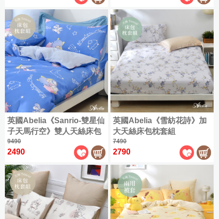
件
眠
好
用
好
授
保
眠
被
枕
權
潔
祭
床
|
舒
聯
墊
|
包
枕
純
爽
|
名
組
類
保
棉
涼
材
300
三
|
全
潔
床
被
織
此
質
麗
部
枕
組
|
精
四
分
鷗
商
套
88
涼
尺
純
梳
季
類
折
|
系
品
被
寸
棉
棉
兩
枕
全
|
列
寵
全
✿
|
用
巾
尺
英國Abelia《Sanrio-雙星仙
英國Abelia《雪紡花詩》加
品
單
記
cotton
爸
雙
角
部
三
被
寸
子天馬行空》雙人天絲床包
大天絲床包枕套組
牌
人
憶
|
家
好
層
落
商
麗
商
枕套組
9490
7490
長
保
包
枕
|
保
飾
眠
紗
生
品
鷗
品
2490
2790
絨
絕
義
四
潔
雙
暖
配
|
祭
薄
物、
全
|
棉
乳
版
大
季
類
人
冬
件
|
被
拉
部
✿
ICECOOL
膠
品
利
單
兩
全
記
被
被
套
拉
角
Long
眠
La
枕
|
舒
人
用
部
憶
床
熊
色
staple
床
Belle
綿
家
單
|
暖
眠
(105x186cm)
被
商
枕
組
cotton
羽
墊
冰|
冬
飾
人
和
枕
HELLO
迪
全
品
8
義
雙
絨
家
涼
被
配
Single
KITTY
毛
套
折
300
|
士
部
針