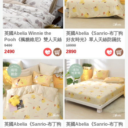
大
人
枕
具
感
全
件
織
毯
起
尼
商
織
利
Kuromi
雙
(150x186cm)
|
單
|
被
部
類
精
系
品
棉
Fancy
酷
人
Man&Kids
羊
限
枕
|
人
兒
商
全
梳
︙
|
列
✿
Belle
加
洛
兒
Double
毛
超
時
毛
套
保
童
品
部
軟
棉
Jersey
大
米
童
COOL
枕
優
毯
全
四
潔
專
|
設
cotton
商
|
式
法
加
(180x186cm)
涼
家
惠
全
部
季
墊
英國Abelia Winnie the
英國Abelia《Sanrio-布丁狗
區
床
計
品
硅
國
My
大
可
|
具
鵝
水
部
商
(105x186cm)
被/
Pooh《楓糖維尼》雙人天絲
好友時光》單人天絲防蹣抗
包
|
師
CASA
藻
特
Melody
Queen
一
水
關
絨
|
洗
商
品
夏
BELLE
枕
床包枕套組
9490
菌吸濕排汗兩用被
10990
系
美
土
大
代
洗
雙
兒
於
被
硅
棉
|
品
被
2490
2890
套
特
列
(180x210cm)
樂
地
眠
枕
人
童
我
英
|
藻
✿
|
組
大
蒂
墊
純
綿
羽
保
Washed
專
們
國
365
土
King
最
機
cotton
保
棉/
冰
天
絨
潔
Abelia
區
|
|
涼
雙
低
能
常
暖
海
懶
被
墊
一
全
特
此
感/
星
78
匹
沁
枕
見
毛
島
(150x186cm)
懶
般
部
大
分
海
仙
折
馬
涼
羊
問
毯
棉
被
地
商
包
類
島
子
兒
棉
加
涼
毛
題
枕
墊
品
雙
全
棉
︙
童
✿
大
兒
被
被
套
|
人
尺
大
床
OUTLET
Supima
枕
客
保
|
童
|
方
被
寸
耳
出
包
cotton
泡
服
蠶
潔
毛
兒
天
巾
商
狗
清
枕
配
泡
資
絲
墊
毯
童
絲
|
天
品
喜
|
套
件
冰
(180x186cm)
訊
被
毛
涼
枕
絲
|
最
拿
組
|
英國Abelia《Sanrio-布丁狗
英國Abelia《Sanrio-布丁狗
涼
|
巾
被
套
✿
/
低
枕