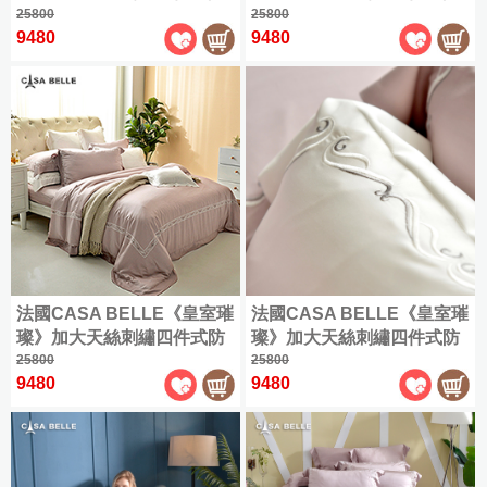
被
床
包
組
蹣抗菌吸濕排汗兩用被床包
25800
蹣抗菌吸濕排汗兩用被床包
25800
床
包
組
9480
9480
組(共兩色可選)
組(共兩色可選)
薄
包
組
床
被
組
床
包
套
八
包
枕
床
件
枕
套
包
式
套
組
組
床
組
薄
罩
薄
被
組
被
套
套
|
|
枕
法國CASA BELLE《皇室璀
法國CASA BELLE《皇室璀
枕
套
璨》加大天絲刺繡四件式防
璨》加大天絲刺繡四件式防
套
2
2
蹣抗菌吸濕排汗兩用被床包
25800
蹣抗菌吸濕排汗兩用被床包
25800
入
入
9480
9480
組
組