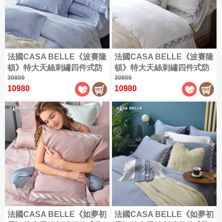
大
人
枕
具
感
全
件
織
毯
起
尼
商
織
利
Kuromi
雙
(150x186cm)
|
單
|
被
部
類
精
系
品
棉
Fancy
酷
人
Man&Kids
羊
限
枕
|
人
兒
商
全
梳
︙
|
列
✿
Belle
加
洛
兒
Double
毛
超
時
毛
套
保
童
品
部
軟
棉
Jersey
大
米
童
COOL
枕
優
毯
全
四
潔
專
|
設
cotton
商
|
式
法
加
(180x186cm)
涼
家
惠
全
部
法國CASA BELLE《波賽隆
法國CASA BELLE《波賽隆
季
墊
區
床
計
品
硅
國
My
大
可
|
具
鵝
水
部
商
(105x186cm)
頓》特大天絲刺繡四件式防
頓》特大天絲刺繡四件式防
被/
包
|
師
CASA
藻
特
Melody
Queen
一
水
關
絨
|
洗
商
品
夏
蹣抗菌吸濕排汗兩用被床包
30800
蹣抗菌吸濕排汗兩用被床包
30800
BELLE
枕
系
美
土
大
代
洗
雙
兒
於
被
硅
棉
|
品
10980
10980
被
組(共兩色)
組(共兩色)
套
特
列
(180x210cm)
樂
地
眠
枕
人
童
我
英
|
藻
✿
|
組
大
蒂
墊
純
綿
羽
保
Washed
專
們
國
365
土
King
最
機
cotton
保
棉/
冰
天
絨
潔
Abelia
區
|
|
涼
雙
低
能
常
暖
海
懶
被
墊
一
全
特
此
感/
星
78
匹
沁
枕
見
毛
島
(150x186cm)
懶
般
部
大
分
海
仙
折
馬
涼
羊
問
毯
棉
被
地
商
包
類
島
子
兒
棉
加
涼
毛
題
枕
墊
品
雙
全
棉
︙
童
✿
大
兒
被
被
套
|
人
尺
大
床
OUTLET
Supima
枕
客
保
|
童
|
方
被
寸
耳
出
包
cotton
泡
服
蠶
潔
毛
兒
天
巾
商
狗
清
枕
配
泡
資
絲
墊
毯
童
絲
|
天
品
喜
|
套
件
冰
(180x186cm)
訊
被
毛
涼
枕
絲
|
最
拿
組
|
法國CASA BELLE《如夢初
法國CASA BELLE《如夢初
涼
|
巾
被
套
✿
/
低
枕