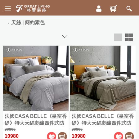
活
天絲 | 簡約素色
動
專
區
新
寵
品
爸
上
好
市
眠
祭
床
|
寢
ICECOOL
眠
300
枕
綿
織
頭
冰
精
被
85
法國CASA BELLE《皇室香
法國CASA BELLE《皇室香
梳
折
毯
緹》特大天絲刺繡四件式防
緹》特大天絲刺繡四件式防
棉
蹣抗菌吸濕排汗兩用被床包
30800
蹣抗菌吸濕排汗兩用被床包
30800
寵
配
|
舒
10980
10980
組
組
爸
兩