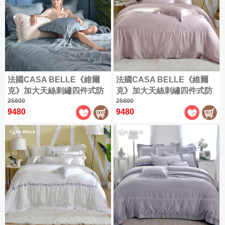
法國CASA BELLE《維爾
法國CASA BELLE《維爾
克》加大天絲刺繡四件式防
克》加大天絲刺繡四件式防
蹣抗菌吸濕排汗兩用被床包
25800
蹣抗菌吸濕排汗兩用被床包
25800
9480
9480
組(共三色)
組(共三色)