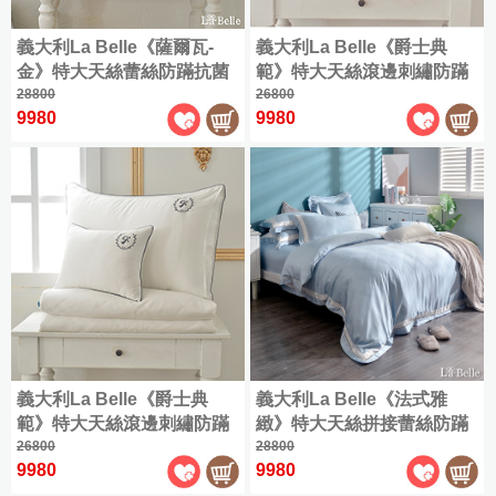
單
800
|
800
義大利La Belle《薩爾瓦-
義大利La Belle《爵士典
織
人
織
典
包
金》特大天絲蕾絲防蹣抗菌
範》特大天絲滾邊刺繡防蹣
天
藏
雙
吸濕排汗兩用被床包組
28800
抗菌吸濕排汗兩用被床包組
26800
絲
天
人
9980
9980
全
絲
被
尺
|
雙
兩
寸
人
用
商
(150x186cm)
被
品
|
床
加
包
大
單
組
(180x186cm)
人
包
1000
|
特
800
織
雙
大
織
天
人
(180x210cm)
義大利La Belle《爵士典
義大利La Belle《法式雅
典
絲
被
範》特大天絲滾邊刺繡防蹣
緻》特大天絲拼接蕾絲防蹣
藏
|
床
抗菌吸濕排汗兩用被床包組
26800
抗菌吸濕排汗兩用被床包組
28800
雙
兩
天
包
9980
9980
人
(共兩色可選)
用
絲
枕
(150x186cm)