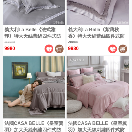
(180x186cm)
天
兩
絲
兩
用
特
|
用
被
大
簡
被
床
(180x210cm)
約
|
包
義大利La Belle《法式雅
義大利La Belle《紫藕秋
素
被
組
靜》特大天絲蕾絲四件式防
香》特大天絲蕾絲四件式防
色
套
蹣抗菌吸濕排汗兩用被床包
28800
蹣抗菌吸濕排汗兩用被床包
28800
|
|
9980
9980
組(共兩款)
組
|
緹
純
枕
天
花
棉
套
絲
|
素
天
素
色
竹
色
全
緹
全
部
床
部
商
寢
商
品
品
|
雪
兩
|
雕
薄
用
兩
|
被
被
兩
用
法國CASA BELLE《皇室翼
法國CASA BELLE《皇室翼
套
床
用
被
床
包
羽》加大天絲刺繡四件式防
羽》加大天絲刺繡四件式防