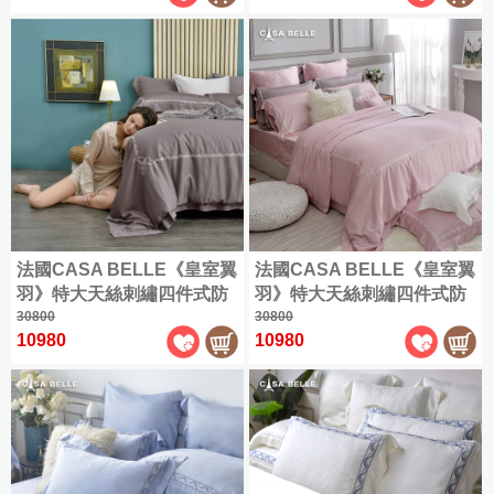
件
眠
好
用
好
授
保
眠
被
枕
權
潔
祭
床
|
舒
聯
墊
|
包
枕
純
爽
|
名
組
類
保
棉
涼
材
300
三
|
全
潔
床
被
織
此
質
麗
部
枕
組
|
精
四
分
鷗
商
套
88
涼
尺
純
梳
季
類
折
|
系
品
被
寸
棉
棉
兩
枕
全
|
列
寵
全
✿
|
用
巾
尺
法國CASA BELLE《皇室翼
法國CASA BELLE《皇室翼
品
單
記
cotton
爸
雙
角
部
三
被
寸
羽》特大天絲刺繡四件式防
羽》特大天絲刺繡四件式防
牌
人
憶
|
家
好
層
落
商
麗
商
蹣抗菌吸濕排汗兩用被床包
30800
蹣抗菌吸濕排汗兩用被床包
30800
長
保
包
枕
|
保
飾
眠
紗
生
品
鷗
品
10980
10980
組(共兩色可選)
組(共兩色可選)
絨
絕
義
四
潔
雙
暖
配
|
祭
薄
物、
全
|
棉
乳
版
大
季
類
人
冬
件
|
被
拉
部
✿
ICECOOL
膠
品
利
單
兩
全
記
被
被
套
拉
角
Long
眠
La
枕
|
舒
人
用
部
憶
床
熊
色
staple
床
Belle
綿
家
單
|
暖
眠
(105x186cm)
被
商
枕
組
cotton
羽
墊
冰|
冬
飾
人
和
枕
HELLO
迪
全
品
8
義
雙
絨
家
涼
被
配
Single
KITTY
毛
套
折
300
|
士
部
針