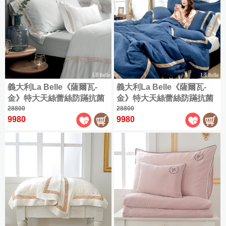
被
冬
體
織
精
床
|
被
雕
天
梳
海
包
坐
四
花
絲
棉
9
島
墊
季
暖
|
雪
兩
折
棉
|
被
暖
兩
雕
用
床
床
被
用
✿
被
墊
雙
包
3D
被
套
層
枕
Flannel
床
紗
套
義大利La Belle《薩爾瓦-
義大利La Belle《薩爾瓦-
包
系
組
金》特大天絲蕾絲防蹣抗菌
金》特大天絲蕾絲防蹣抗菌
組
列
吸濕排汗兩用被床包組
28800
吸濕排汗兩用被床包組
28800
800
|
9980
9980
600
織
織
天
天
絲
絲
|
兩
全
用
尺
被
寸
床
商
包
品
|
組