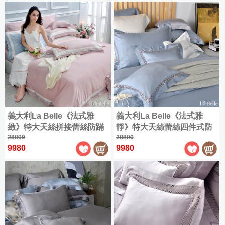
被
全
套
床
尺
組
加
包
寸
大
組
商
(180x186cm)
品
|
天
|
特
1000
絲
大
織
雙
棉
(180x210cm)
天
人
|
絲
(150x186cm)
薄
|
全
被
授
加
尺
套
權
義大利La Belle《法式雅
義大利La Belle《法式雅
大
寸
床
天
緻》特大天絲拼接蕾絲防蹣
靜》特大天絲蕾絲四件式防
(180x186cm)
商
組
絲
抗菌吸濕排汗兩用被床包組
28800
蹣抗菌吸濕排汗兩用被床包
28800
品
床
特
9980
9980
(共兩色可選)
組(共兩款)
純
|
組
大
棉
|
(180x210cm)
雙
|
人
簡
床
(150x186cm)
約
包
素
枕
加
色
套
大
組