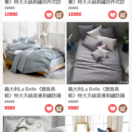
特
門
原
覺》特大天絲刺繡四件式防
覺》特大天絲刺繡四件式防
感
|
單
Tencel
600
ICECOOL
帕
3
套、
大
市
COOL
兒
棉
浴
蹣抗菌吸濕排汗兩用被床包
30800
蹣抗菌吸濕排汗兩用被床包
30800
被
人
織
涼
折
恰
枕
保
涼
資
童
貢
被
巾
10980
10980
組(共兩色)
組(共兩色)
(105x186cm)
長
感
起
狗
巾、
潔
涼
純
訊
|
睡
緞
絨
床
增
墊
抱
感
雙
棉
天
袋
✿
布
棉
包
︙
專
高
(180x210cm)
枕
|
枕
Satin
人
絲
丁
指
床
組
櫃/
墊
海
兒
|
(150x186cm)
套
被
狗
定
寢
保
雪
玩
門
島
童
其
/
涼
潔
加
芙
眠
石
偶
市
棉
枕
1000
人
他
感
枕
大
絨
綿
墨
資
織
魚
熱
商
套
頸
(180x186cm)
天
兒
✿
冰
烯
訊
匹
漢
銷
|
品
Flannel
枕
絲
童
涼
被
馬
特
頓
涼
枕
6
|
全
|
枕
|
感
棉
緹
大
感
折
巾
購
莫
台
發
套
枕
|
花
(180x210cm)
床
(2
起，
物
黛
特
熱
套
兩
|
入)
義大利La Belle《雅致典
義大利La Belle《雅致典
包
任
兒
袋
爾
賣
機
精
用
天
組
範》特大天絲滾邊刺繡防蹣
範》特大天絲滾邊刺繡防蹣
2
|
童
涼
兒
會
能
梳
被
竹
件
其
抗菌吸濕排汗兩用被床包組
26800
抗菌吸濕排汗兩用被床包組
26800
毯
被
童
資
被
棉
床
緹
涼
折
他
9980
9980
枕
訊
薄
包
✿
感
400
兒
可
套
被
Jacquard
組
涼
乳
童
水
套
感
︙
膠
涼
洗
立
600
ICECOOL
墊
墊