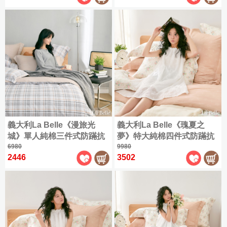
件
眠
好
用
好
授
保
眠
被
枕
權
潔
祭
床
|
舒
聯
墊
|
包
枕
純
爽
|
名
組
類
保
棉
涼
材
300
三
|
全
潔
床
被
織
此
質
麗
部
枕
組
|
精
四
分
鷗
商
套
88
涼
尺
純
梳
季
類
折
|
系
品
被
寸
棉
棉
兩
枕
全
|
列
寵
全
✿
|
用
巾
尺
義大利La Belle《漫旅光
義大利La Belle《瑰夏之
品
單
記
cotton
爸
雙
角
部
三
被
寸
城》單人純棉三件式防蹣抗
夢》特大純棉四件式防蹣抗
牌
人
憶
|
家
好
層
落
商
麗
商
菌吸濕排汗兩用被床包組
6980
菌吸濕排汗兩用被床包組
9980
長
保
包
枕
|
保
飾
眠
紗
生
品
鷗
品
2446
3502
絨
絕
義
四
潔
雙
暖
配
|
祭
薄
物、
全
|
棉
乳
版
大
季
類
人
冬
件
|
被
拉
部
✿
ICECOOL
膠
品
利
單
兩
全
記
被
被
套
拉
角
Long
眠
La
枕
|
舒
人
用
部
憶
床
熊
色
staple
床
Belle
綿
家
單
|
暖
眠
(105x186cm)
被
商
枕
組
cotton
羽
墊
冰|
冬
飾
人
和
枕
HELLO
迪
全
品
8
義
雙
絨
家
涼
被
配
Single
KITTY
毛
套
折
300
|
士
部
針