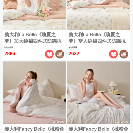
大
人
枕
具
感
全
件
織
毯
起
尼
商
織
利
Kuromi
雙
(150x186cm)
|
單
|
被
部
類
精
系
品
棉
Fancy
酷
人
Man&Kids
羊
限
枕
|
人
兒
商
全
梳
︙
|
列
✿
Belle
加
洛
兒
Double
毛
超
時
毛
套
保
童
品
部
軟
棉
Jersey
大
米
童
COOL
枕
優
毯
全
四
潔
專
|
設
cotton
商
|
式
法
加
(180x186cm)
涼
家
惠
全
部
季
墊
義大利La Belle《瑰夏之
義大利La Belle《瑰夏之
區
床
計
品
硅
國
My
大
可
|
具
鵝
水
部
商
(105x186cm)
被/
夢》加大純棉四件式防蹣抗
夢》雙人純棉四件式防蹣抗
包
|
師
CASA
藻
特
Melody
Queen
一
水
關
絨
|
洗
商
品
夏
BELLE
枕
菌吸濕排汗兩用被床包組
8980
菌吸濕排汗兩用被床包組
7980
系
美
土
大
代
洗
雙
兒
於
被
硅
棉
|
品
被
2886
2622
套
特
列
(180x210cm)
樂
地
眠
枕
人
童
我
英
|
藻
✿
|
組
大
蒂
墊
純
綿
羽
保
Washed
專
們
國
365
土
King
最
機
cotton
保
棉/
冰
天
絨
潔
Abelia
區
|
|
涼
雙
低
能
常
暖
海
懶
被
墊
一
全
特
此
感/
星
78
匹
沁
枕
見
毛
島
(150x186cm)
懶
般
部
大
分
海
仙
折
馬
涼
羊
問
毯
棉
被
地
商
包
類
島
子
兒
棉
加
涼
毛
題
枕
墊
品
雙
全
棉
︙
童
✿
大
兒
被
被
套
|
人
尺
大
床
OUTLET
Supima
枕
客
保
|
童
|
方
被
寸
耳
出
包
cotton
泡
服
蠶
潔
毛
兒
天
巾
商
狗
清
枕
配
泡
資
絲
墊
毯
童
絲
|
天
品
喜
|
套
件
冰
(180x186cm)
訊
被
毛
涼
枕
絲
|
最
拿
組
|
義大利Fancy Belle《桃粉兔
義大利Fancy Belle《桃粉兔
涼
|
巾
被
套
✿
/
低
枕