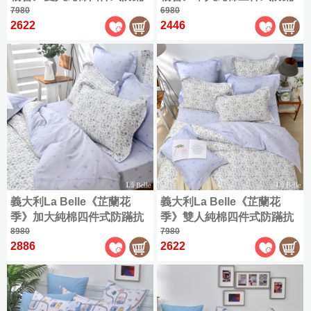
被
床
包
組
抗菌吸濕排汗兩用被床包組
7980
抗菌吸濕排汗兩用被床包組
6980
床
包
組
2622
2446
薄
包
組
床
被
組
床
包
套
八
包
枕
床
件
枕
套
包
式
套
組
組
床
組
薄
罩
薄
被
組
被
套
套
|
|
枕
義大利La Belle《芷蘭花
義大利La Belle《芷蘭花
枕
套
套
季》加大純棉四件式防蹣抗
季》雙人純棉四件式防蹣抗
2
2
入
菌吸濕排汗兩用被床包組
8980
菌吸濕排汗兩用被床包組
7980
入
2886
2622