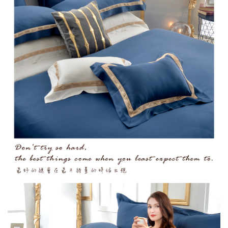
(180x186cm)
天
兩
絲
兩
用
特
|
用
被
大
簡
被
床
(180x210cm)
約
|
包
素
被
組
色
套
|
|
|
緹
純
枕
天
花
棉
套
絲
|
素
天
素
色
竹
色
全
緹
全
部
床
部
商
寢
商
品
品
|
雪
兩
|
雕
薄
用
兩
|
被
被
兩
用
套
床
用
被
床
包