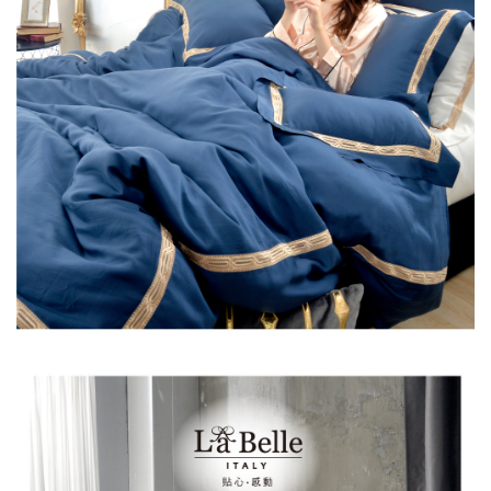
被
床
包
組
床
包
組
薄
包
組
床
被
組
床
包
套
八
包
枕
床
件
枕
套
包
式
套
組
組
床
組
薄
罩
薄
被
組
被
套
套
|
|
枕
枕
套
套
2
2
入
入