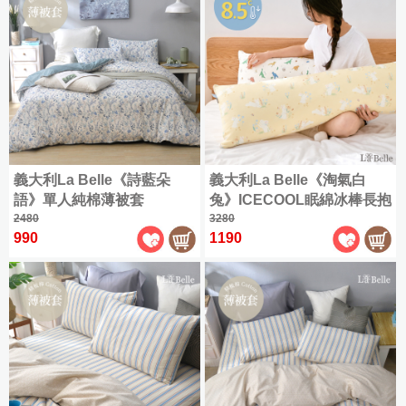
件
眠
好
用
好
授
保
眠
被
枕
權
潔
祭
床
|
舒
聯
墊
|
包
枕
純
爽
|
名
組
類
保
棉
涼
材
300
三
|
全
潔
床
被
織
此
質
麗
部
枕
組
|
精
四
分
鷗
商
套
88
義大利La Belle《詩藍朵
涼
義大利La Belle《淘氣白
尺
純
梳
季
類
折
|
系
品
被
寸
語》單人純棉薄被套
棉
兔》ICECOOL眠綿冰棒長抱
棉
兩
枕
全
|
列
寵
全
✿
2480
|
枕40x115cm
3280
用
巾
尺
品
單
記
cotton
爸
雙
角
部
三
990
1190
被
寸
牌
人
憶
|
家
好
層
落
商
麗
商
長
保
包
枕
|
保
飾
眠
紗
生
品
鷗
品
絨
絕
義
四
潔
雙
暖
配
|
祭
薄
物、
全
|
棉
乳
版
大
季
類
人
冬
件
|
被
拉
部
✿
ICECOOL
膠
品
利
單
兩
全
記
被
被
套
拉
角
Long
眠
La
枕
|
舒
人
用
部
憶
床
熊
色
staple
床
Belle
綿
家
單
|
暖
眠
(105x186cm)
被
商
枕
組
cotton
羽
墊
冰|
冬
飾
人
和
枕
HELLO
迪
全
品
8
義
雙
絨
家
涼
被
配
Single
KITTY
毛
套
折
300
|
士
部
針