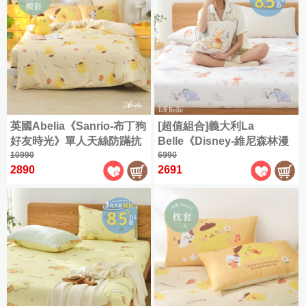
被
全
套
床
尺
組
加
包
寸
大
組
商
(180x186cm)
品
|
天
|
特
1000
絲
大
織
雙
棉
(180x210cm)
天
人
|
絲
(150x186cm)
薄
|
英國Abelia《Sanrio-布丁狗
[超值組合]義大利La
全
被
授
好友時光》單人天絲防蹣抗
Belle《Disney-維尼森林漫
加
尺
套
權
菌吸濕排汗兩用被
10990
遊》ICECOOL眠綿冰特大涼
6990
大
寸
床
天
2890
2691
感床包枕套組+舒柔水洗枕
(180x186cm)
商
組
絲
品
床
特
純
|
組
大
棉
|
(180x210cm)
雙
|
人
簡
床
(150x186cm)
約
包
素
枕
加
色
套
大
組