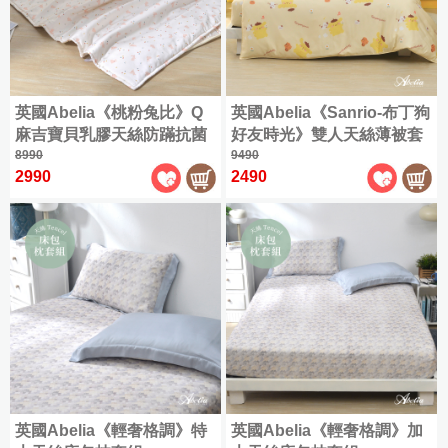
英國Abelia《桃粉兔比》Q
英國Abelia《Sanrio-布丁狗
麻吉寶貝乳膠天絲防蹣抗菌
好友時光》雙人天絲薄被套
三件式睡袋組
8990
9490
2990
2490
英國Abelia《輕奢格調》特
英國Abelia《輕奢格調》加