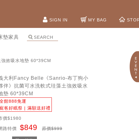
SIGN IN
MY BAG
STO
床墊家具
土強效吸水地墊 60*39CM
義大利Fancy Belle《Sanrio-布丁狗小
夥伴》抗菌可水洗軟式珪藻土強效吸水
地墊 60*39CM
全館888免運
寵爸好眠祭 | 滿額送好禮
市價$1980
$849
網路特價
原價$999