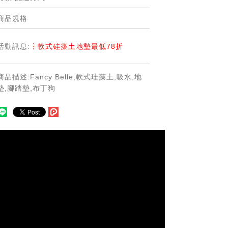
商品規格
☆付款方式：線上刷卡/LINE PAY/ATM匯
款/貨到付款
☆配送方式 ：貨運宅配(本島及離島指定
活動訊息:
︙軟式硅藻土地墊最低78折
區域)/國際EMS配送/7-11超商取貨
☆運費說明
-本島運費：宅配:100 超商取貨:80，全館
商品描述:Fancy Belle,軟式珪藻土,吸水,地
滿千免運。若有運費優惠請以活動公告為
墊,腳踏墊,布丁狗
主。
-離島運費：宅配配送外島（澎湖、金門、
馬祖），單箱運費200元(超商取貨不提供
外島寄送)。
-國際配送：由於各地區運費不同,下單前
請先與客服諮詢運費