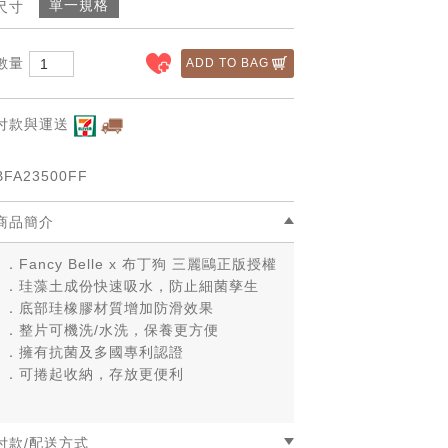
單一規格
尺寸
數量
ADD TO BAG
付款與運送
BFA23500FF
商品簡介
．Fancy Belle x 布丁狗 三麗鷗正版授權
．珪藻土成份快速吸水，防止細菌孳生
．底部珪橡膠材質增加防滑效果
．整片可機洗/水洗，保養更方便
．擁有抗菌及多國專利認證
．可捲起收納，存放更便利
付款/配送方式