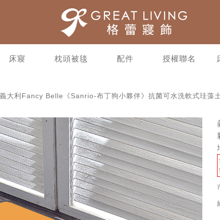
床寢
枕頭被毯
配件
授權聯名
義大利Fancy Belle《Sanrio-布丁狗小夥伴》抗菌可水洗軟式珪藻