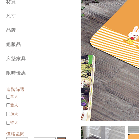
兒童專區
材質
角落生物、拉拉熊
800織典藏天絲 | 兩用被床包組
迪士尼系列
純棉 ✿ cotton
1000織天絲 | 兩用被床包組
設計師系列
尺寸
長絨棉 ✿ Long staple cotton
天絲棉 | 薄被套床組
針織棉 ✿ Jersey cotton
單人包雙人被
純棉 | 簡約素色
水洗棉 ✿ Washed cotton
品牌
單人 Single
天絲 | 簡約素色
匹馬棉 ✿ Supima cotton
雙人 Double
義大利 La Belle
緹花 | 天竹緹 床寢
天絲 ✿ Tencel
加大 Queen
絕版品
義大利 Fancy Belle
雪雕 | 兩用被床包組
貢緞 ✿ Satin
特大 King
法國 CASA BELLE
八件式床罩組
雪芙絨 ✿ Flannel
特大包雙人被
英國 Abelia
床墊家具
緹花 | 天竹緹 ✿ Jacquard
Man&Kids兒童家具
立體雕花雪雕 ✿ 3D Flannel
限時優惠
進階篩選
單人
雙人
加大
特大
價格區間