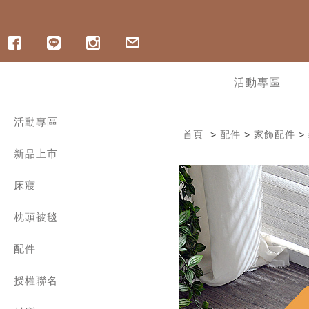
活動專區
活動專區
首頁
>
配件
>
家飾配件
>
寵爸好眠祭 | ICECOOL 眠綿冰85折
新品上市
寵爸好眠祭 | 純棉床組88折
寵爸好眠祭 | 記憶枕8折起
︙軟式硅藻土地墊最低78折
床寢
︙OUTLET出清 | 最低3折起
300織精梳棉 | 兩用被床包組
︙指定涼感商品6折起，任2件折400
枕頭被毯
300織精梳棉 | 雙層紗薄被套床組
︙ICECOOL床包9折
300織精梳棉 | 床包枕套組
舒眠好枕
涼感/海島棉床包枕套組
配件
舒爽涼被
600織長絨棉床寢
四季兩用被
保潔墊 | 保潔枕套 | 枕巾
1000織匹馬棉 | 兩用被床包組
保暖冬被
授權聯名
家飾配件
600織天絲 | 兩用被床包組
暖和毛毯
舒眠枕套
三麗鷗系列
800織天絲 | 兩用被床包組