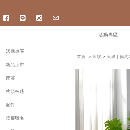
活動專區
活動專區
首頁
>
床寢
>
天絲 | 簡
寵爸好眠祭 | ICECOOL 眠綿冰85折
新品上市
寵爸好眠祭 | 純棉床組88折
寵爸好眠祭 | 記憶枕8折起
︙軟式硅藻土地墊最低78折
床寢
︙OUTLET出清 | 最低3折起
300織精梳棉 | 兩用被床包組
︙指定涼感商品6折起，任2件折400
枕頭被毯
300織精梳棉 | 雙層紗薄被套床組
︙ICECOOL床包9折
300織精梳棉 | 床包枕套組
舒眠好枕
涼感/海島棉床包枕套組
配件
舒爽涼被
600織長絨棉床寢
四季兩用被
保潔墊 | 保潔枕套 | 枕巾
1000織匹馬棉 | 兩用被床包組
保暖冬被
授權聯名
家飾配件
600織天絲 | 兩用被床包組
暖和毛毯
舒眠枕套
三麗鷗系列
800織天絲 | 兩用被床包組