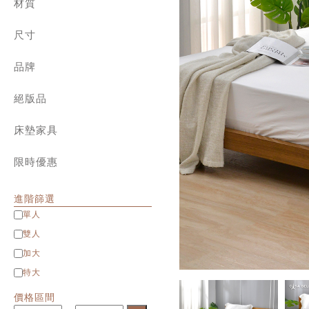
兒童專區
材質
角落生物、拉拉熊
800織典藏天絲 | 兩用被床包組
迪士尼系列
純棉 ✿ cotton
1000織天絲 | 兩用被床包組
設計師系列
尺寸
長絨棉 ✿ Long staple cotton
天絲棉 | 薄被套床組
針織棉 ✿ Jersey cotton
單人包雙人被
純棉 | 簡約素色
水洗棉 ✿ Washed cotton
品牌
單人 Single
天絲 | 簡約素色
匹馬棉 ✿ Supima cotton
雙人 Double
義大利 La Belle
緹花 | 天竹緹 床寢
天絲 ✿ Tencel
加大 Queen
絕版品
義大利 Fancy Belle
雪雕 | 兩用被床包組
貢緞 ✿ Satin
特大 King
法國 CASA BELLE
八件式床罩組
雪芙絨 ✿ Flannel
特大包雙人被
英國 Abelia
床墊家具
緹花 | 天竹緹 ✿ Jacquard
Man&Kids兒童家具
立體雕花雪雕 ✿ 3D Flannel
限時優惠
進階篩選
單人
雙人
加大
特大
價格區間