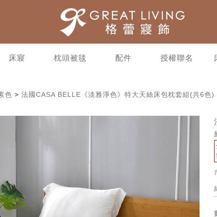
床寢
枕頭被毯
配件
授權聯名
約素色
>
法國CASA BELLE《淡雅淨色》特大天絲床包枕套組(共6色)