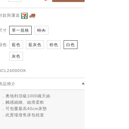
付款與運送
尺寸
單一規格
特大
顏色
藍色
藍灰色
粉色
白色
灰色
BCL24000OK
商品簡介
．奧地利頂級1000織天絲
．觸感細緻、絲滑柔軟
．可包覆最高40cm床墊
．此賣場僅售床包枕套