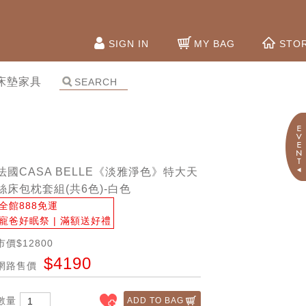
SIGN IN
MY BAG
STO
床墊家具
法國CASA BELLE《淡雅淨色》特大天
絲床包枕套組(共6色)-白色
全館888免運
寵爸好眠祭 | 滿額送好禮
市價$12800
$4190
網路售價
數量
ADD TO BAG