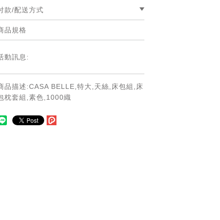
付款/配送方式
商品規格
☆付款方式：線上刷卡/LINE PAY/ATM匯
款/貨到付款
☆配送方式 ：貨運宅配(本島及離島指定
活動訊息:
區域)/國際EMS配送/7-11超商取貨
☆運費說明
-本島運費：宅配:100 超商取貨:80，全館
商品描述:CASA BELLE,特大,天絲,床包組,床
滿千免運。若有運費優惠請以活動公告為
包枕套組,素色,1000織
主。
-離島運費：宅配配送外島（澎湖、金門、
馬祖），單箱運費200元(超商取貨不提供
外島寄送)。
-國際配送：由於各地區運費不同,下單前
請先與客服諮詢運費