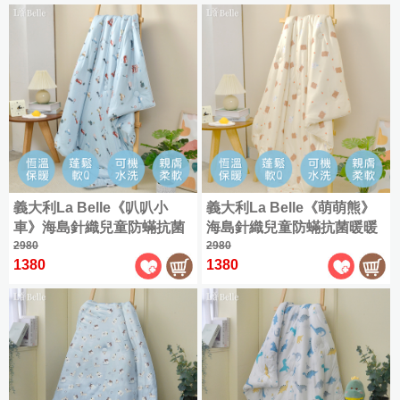
被
全
套
床
尺
組
加
包
寸
大
組
商
(180x186cm)
品
|
天
|
特
1000
絲
大
織
雙
棉
(180x210cm)
天
人
|
絲
(150x186cm)
薄
|
全
被
授
加
尺
套
權
義大利La Belle《叭叭小
義大利La Belle《萌萌熊》
大
寸
床
天
車》海島針織兒童防蟎抗菌
海島針織兒童防蟎抗菌暖暖
(180x186cm)
商
組
絲
暖暖被105*135CM
2980
被105*135CM
2980
品
床
特
1380
1380
純
|
組
大
棉
|
(180x210cm)
雙
|
人
簡
床
(150x186cm)
約
包
素
枕
加
色
套
大
組