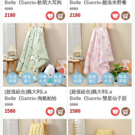
特
門
原
感
|
Belle《Sanrio-軟萌大耳狗
Belle《Sanrio-酷洛米野餐
單
Tencel
600
ICECOOL
帕
3
套、
大
市
COOL
兒
棉
浴
被
喜拿》海島針織防蟎抗菌暖
4980
趣》海島針織防蟎抗菌暖暖
4980
人
織
涼
折
恰
枕
保
涼
資
童
貢
被
巾
2180
2180
(105x186cm)
暖被150*195CM+大容量洗
被150*195CM+大容量洗衣
長
感
起
狗
巾、
潔
涼
純
訊
|
睡
緞
衣袋1入
袋
絨
床
增
墊
抱
感
雙
棉
天
袋
✿
布
棉
包
︙
專
高
(180x210cm)
枕
|
枕
Satin
人
絲
丁
指
床
組
櫃/
墊
海
兒
|
(150x186cm)
套
被
狗
定
寢
保
雪
玩
門
島
童
其
/
涼
潔
加
芙
眠
石
偶
市
棉
枕
1000
人
他
感
枕
大
絨
綿
墨
資
織
魚
熱
商
套
頸
(180x186cm)
天
兒
✿
冰
烯
訊
匹
漢
銷
|
品
Flannel
枕
絲
童
涼
被
馬
特
頓
涼
枕
6
|
全
|
枕
|
感
棉
緹
大
感
折
巾
購
莫
台
發
套
枕
|
花
(180x210cm)
床
(2
起，
物
黛
特
熱
套
兩
|
入)
包
[超值組合]義大利La
[超值組合]義大利La
任
兒
袋
爾
賣
機
精
用
天
組
2
|
童
Belle《Sanrio-淘氣帕恰
Belle《Sanrio-雙星仙子甜
涼
兒
會
能
梳
被
竹
件
其
毯
狗》海島針織兒童防蟎抗菌
3980
美夢境》海島針織兒童防蟎
3980
被
童
資
被
棉
床
緹
涼
折
他
1580
1580
枕
暖暖被105*135CM+大容量
抗菌暖暖被105*135CM+大
訊
薄
包
✿
感
400
兒
可
套
洗衣袋
容量洗衣袋
被
Jacquard
組
涼
乳
童
水
套
感
︙
膠
涼
洗
立
600
ICECOOL
墊
墊