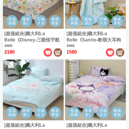
大
人
枕
具
感
全
件
織
毯
起
尼
商
織
利
Kuromi
雙
(150x186cm)
|
單
|
被
部
類
精
系
品
棉
Fancy
酷
人
Man&Kids
羊
限
枕
|
人
兒
商
全
梳
︙
|
列
✿
Belle
加
洛
兒
Double
毛
超
時
毛
套
保
童
品
部
軟
棉
Jersey
大
米
童
COOL
枕
優
毯
全
四
潔
專
|
設
cotton
商
|
式
法
加
(180x186cm)
涼
家
惠
全
部
季
墊
[超值組合]義大利La
[超值組合]義大利La
區
床
計
品
硅
國
My
大
可
|
具
鵝
水
部
商
(105x186cm)
被/
Belle《Disney-三眼怪宇航
Belle《Sanrio-軟萌大耳狗
包
|
師
CASA
藻
特
Melody
Queen
一
水
關
絨
|
洗
商
品
夏
BELLE
枕
奇趣》海島針織防蟎抗菌暖
4980
喜拿》海島針織兒童防蟎抗
3980
系
美
土
大
代
洗
雙
兒
於
被
硅
棉
|
品
被
2180
1580
套
特
列
暖被150*195CM+大容量洗
菌暖暖被105*135CM+大容
(180x210cm)
樂
地
眠
枕
人
童
我
英
|
藻
✿
|
組
大
蒂
衣袋
量洗衣袋1入
墊
純
綿
羽
保
Washed
專
們
國
365
土
King
最
機
cotton
保
棉/
冰
天
絨
潔
Abelia
區
|
|
涼
雙
低
能
常
暖
海
懶
被
墊
一
全
特
此
感/
星
78
匹
沁
枕
見
毛
島
(150x186cm)
懶
般
部
大
分
海
仙
折
馬
涼
羊
問
毯
棉
被
地
商
包
類
島
子
兒
棉
加
涼
毛
題
枕
墊
品
雙
全
棉
︙
童
✿
大
兒
被
被
套
|
人
尺
大
床
OUTLET
Supima
枕
客
保
|
童
|
方
被
寸
耳
出
包
cotton
泡
服
蠶
潔
毛
兒
天
巾
商
狗
清
枕
配
泡
資
絲
墊
毯
童
絲
|
天
品
喜
|
套
件
冰
(180x186cm)
訊
被
毛
涼
枕
絲
|
最
拿
組
|
[超值組合]義大利La
[超值組合]義大利La
涼
|
巾
被
套
✿
/
低
枕