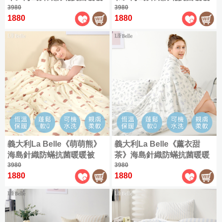
被
床
包
組
被150*195CM
3980
被150*195CM
3980
床
包
組
1880
1880
薄
包
組
床
被
組
床
包
套
八
包
枕
床
件
枕
套
包
式
套
組
組
床
組
薄
罩
薄
被
組
被
套
套
|
|
枕
義大利La Belle《萌萌熊》
義大利La Belle《薰衣甜
枕
套
套
海島針織防蟎抗菌暖暖被
茶》海島針織防蟎抗菌暖暖
2
2
入
150*195CM
3980
被150*195CM
3980
入
1880
1880