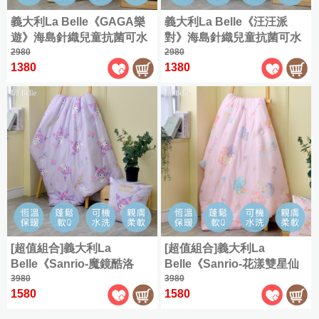
義大利La Belle《GAGA樂
義大利La Belle《汪汪派
遊》海島針織兒童抗菌可水
對》海島針織兒童抗菌可水
洗暖暖被105*135CM
2980
洗暖暖被105*135CM
2980
1380
1380
[超值組合]義大利La
[超值組合]義大利La
Belle《Sanrio-魔鏡酷洛
Belle《Sanrio-花漾雙星仙
米》海島針織兒童可水洗抗
3980
子》海島針織兒童可水洗抗
3980
1580
1580
菌暖暖被105*135CM+大容
菌暖暖被105*135CM+大容
量洗衣袋
量洗衣袋