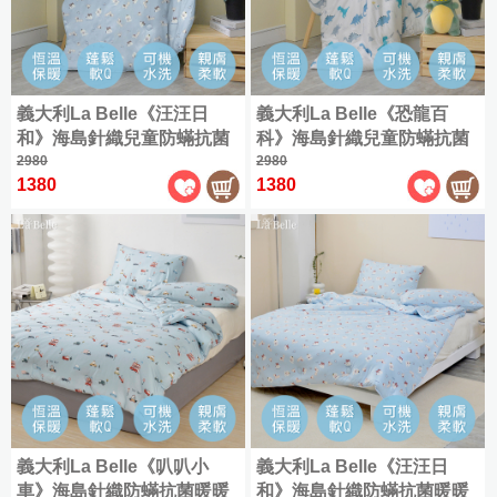
(180x186cm)
天
兩
絲
兩
用
特
|
用
被
大
簡
被
床
(180x210cm)
約
|
包
義大利La Belle《汪汪日
義大利La Belle《恐龍百
素
被
組
和》海島針織兒童防蟎抗菌
科》海島針織兒童防蟎抗菌
色
套
暖暖被105*135CM
2980
暖暖被105*135CM
2980
|
|
1380
1380
|
緹
純
枕
天
花
棉
套
絲
|
素
天
素
色
竹
色
全
緹
全
部
床
部
商
寢
商
品
品
|
雪
兩
|
雕
薄
用
兩
|
被
被
兩
用
套
床
義大利La Belle《叭叭小
義大利La Belle《汪汪日
用
被
床
包
車》海島針織防蟎抗菌暖暖
和》海島針織防蟎抗菌暖暖