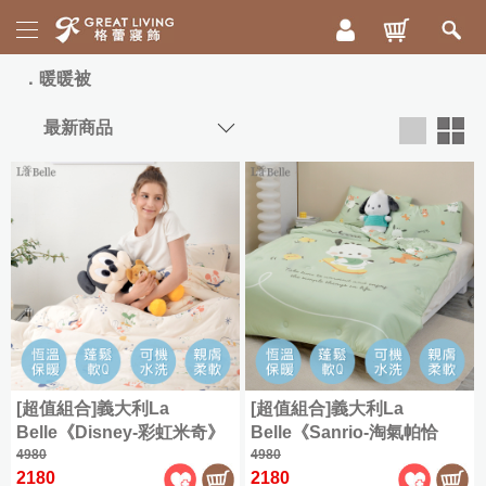
活
暖暖被
動
專
區
新
寵
品
爸
上
好
市
眠
祭
床
|
寢
ICECOOL
眠
300
枕
綿
織
頭
冰
精
被
85
[超值組合]義大利La
[超值組合]義大利La
梳
折
毯
Belle《Disney-彩虹米奇》
Belle《Sanrio-淘氣帕恰
棉
海島針織防蟎抗菌暖暖被
4980
狗》海島針織防蟎抗菌暖暖
4980
寵
配
|
舒
2180
2180
150*195CMM+大容量洗衣
被150*195CM+大容量洗衣
爸
兩