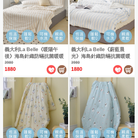
義大利La Belle《暖陽午
義大利La Belle《蔚藍晨
後》海島針織防蟎抗菌暖暖
光》海島針織防蟎抗菌暖暖
被150*195CM
3980
被150*195CM
3980
1880
1880