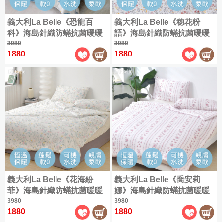
單
800
|
800
織
人
義大利La Belle《恐龍百
義大利La Belle《穗花粉
織
典
包
科》海島針織防蟎抗菌暖暖
語》海島針織防蟎抗菌暖暖
天
藏
雙
被150*195CM
3980
被150*195CM
3980
絲
天
人
1880
1880
全
絲
被
尺
|
雙
兩
寸
人
用
商
(150x186cm)
被
品
|
床
加
包
大
單
組
(180x186cm)
人
包
1000
|
特
800
織
雙
大
織
天
人
(180x210cm)
義大利La Belle《花海紛
義大利La Belle《喬安莉
典
絲
被
菲》海島針織防蟎抗菌暖暖
娜》海島針織防蟎抗菌暖暖
藏
|
床
雙
被150*195CM
3980
被150*195CM
3980
兩
天
包
人
1880
1880
用
絲
枕
(150x186cm)