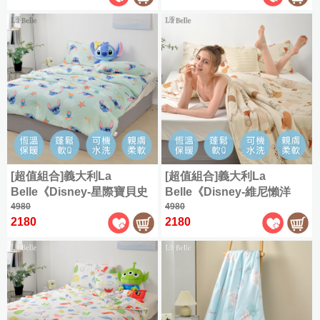
件
眠
袋
袋
好
用
好
授
保
眠
被
枕
權
潔
祭
床
|
舒
聯
墊
|
包
枕
純
爽
|
名
組
類
保
棉
涼
材
300
三
|
全
潔
床
被
織
此
質
麗
部
枕
組
|
精
四
分
鷗
商
套
88
涼
尺
純
梳
季
類
折
|
系
品
被
寸
棉
棉
兩
枕
全
|
列
寵
全
✿
|
用
巾
尺
[超值組合]義大利La
[超值組合]義大利La
品
單
記
cotton
爸
雙
角
部
三
被
寸
Belle《Disney-星際寶貝史
Belle《Disney-維尼懶洋
牌
人
憶
|
家
好
層
落
商
麗
商
迪奇》海島針織防蟎抗菌暖
4980
洋》海島針織防蟎抗菌暖暖
4980
長
保
包
枕
|
保
飾
眠
紗
生
品
鷗
品
2180
2180
暖被150*195CMM+大容量
被150*195CM+大容量洗衣
絨
絕
義
四
潔
雙
暖
配
|
祭
薄
物、
全
|
洗衣袋
袋
棉
乳
版
大
季
類
人
冬
件
|
被
拉
部
✿
ICECOOL
膠
品
利
單
兩
全
記
被
被
套
拉
角
Long
眠
La
枕
|
舒
人
用
部
憶
床
熊
色
staple
床
Belle
綿
家
單
|
暖
眠
(105x186cm)
被
商
枕
組
cotton
羽
墊
冰|
冬
飾
人
和
枕
HELLO
迪
全
品
8
義
雙
絨
家
涼
被
配
Single
KITTY
毛
套
折
300
|
士
部
針