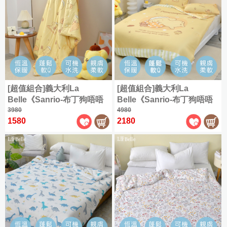
被
冬
體
織
精
床
|
被
雕
天
梳
海
包
坐
四
花
絲
棉
9
島
墊
季
暖
|
雪
兩
折
棉
|
被
暖
兩
雕
用
床
床
被
用
✿
被
墊
雙
包
3D
被
套
層
枕
Flannel
床
紗
套
包
[超值組合]義大利La
[超值組合]義大利La
系
組
組
Belle《Sanrio-布丁狗唔唔
Belle《Sanrio-布丁狗唔唔
列
睏zZ》海島針織兒童防蟎抗
3980
睏zZ》海島針織防蟎抗菌暖
4980
800
|
1580
2180
菌暖暖被105*135CM+大容
暖被150*195CM+大容量洗
600
織
量洗衣袋
衣袋
織
天
天
絲
絲
|
兩
全
用
尺
被
寸
床
商
包
品
|
組