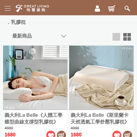
活
乳膠枕
動
專
區
新
寵
品
爸
上
好
市
眠
祭
床
|
寢
ICECOOL
眠
300
枕
綿
織
頭
冰
精
被
85
義大利La Belle《人體工學
義大利La Belle《斯里蘭卡
梳
折
毯
蝶型曲線支撐型乳膠枕》
天然透氣工學舒壓乳膠枕》
棉
4980
4980
寵
配
|
舒
1680
1680
爸
兩