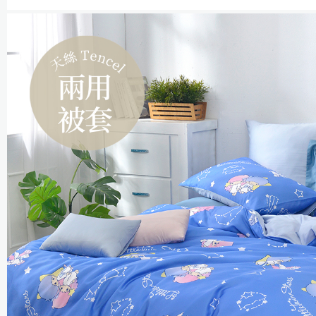
大
人
枕
具
感
全
件
織
毯
起
尼
商
織
利
Kuromi
雙
(150x186cm)
|
單
|
被
部
類
精
系
品
棉
Fancy
酷
人
Man&Kids
羊
限
枕
|
人
兒
商
全
梳
︙
|
列
✿
Belle
加
洛
兒
Double
毛
超
時
毛
套
保
童
品
部
軟
棉
Jersey
大
米
童
COOL
枕
優
毯
全
四
潔
專
|
設
cotton
商
|
式
法
加
(180x186cm)
涼
家
惠
全
部
季
墊
區
床
計
品
硅
國
My
大
可
|
具
鵝
水
部
商
(105x186cm)
被/
包
|
師
CASA
藻
特
Melody
Queen
一
水
關
絨
|
洗
商
品
夏
BELLE
枕
系
美
土
大
代
洗
雙
兒
於
被
硅
棉
|
品
被
套
特
列
(180x210cm)
樂
地
眠
枕
人
童
我
英
|
藻
✿
|
組
大
蒂
墊
純
綿
羽
保
Washed
專
們
國
365
土
King
最
機
cotton
保
棉/
冰
天
絨
潔
Abelia
區
|
|
涼
雙
低
能
常
暖
海
懶
被
墊
一
全
特
此
感/
星
78
匹
沁
枕
見
毛
島
(150x186cm)
懶
般
部
大
分
海
仙
折
馬
涼
羊
問
毯
棉
被
地
商
包
類
島
子
兒
棉
加
涼
毛
題
枕
墊
品
雙
全
棉
︙
童
✿
大
兒
被
被
套
|
人
尺
大
床
OUTLET
Supima
枕
客
保
|
童
|
方
被
寸
耳
出
包
cotton
泡
服
蠶
潔
毛
兒
天
巾
商
狗
清
枕
配
泡
資
絲
墊
毯
童
絲
|
天
品
喜
|
套
件
冰
(180x186cm)
訊
被
毛
涼
枕
絲
|
最
拿
組
|
涼
|
巾
被
套
✿
/
低
枕