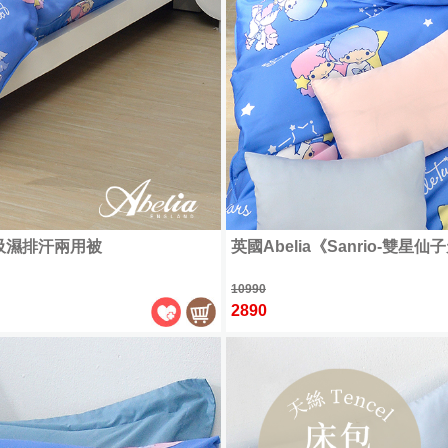
菌吸濕排汗兩用被
英國Abelia《Sanrio-
10990
2890