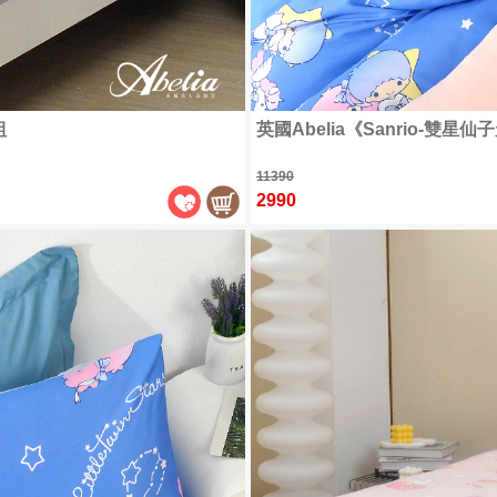
組
英國Abelia《Sanrio-
11390
2990