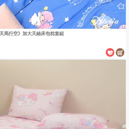
雙星仙子天馬行空》加大天絲床包枕套組