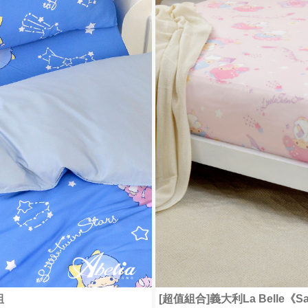
組
[超值組合]義大利La Bell