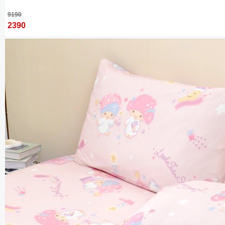
(180x186cm)
天
兩
9190
絲
兩
用
特
2390
|
用
被
大
簡
被
床
(180x210cm)
約
|
包
素
被
組
色
套
|
|
|
緹
純
枕
天
花
棉
套
絲
|
素
天
素
色
竹
色
全
緹
全
部
床
部
商
寢
商
品
品
|
雪
兩
|
雕
薄
用
兩
|
被
被
兩
用
套
床
用
被
床
包