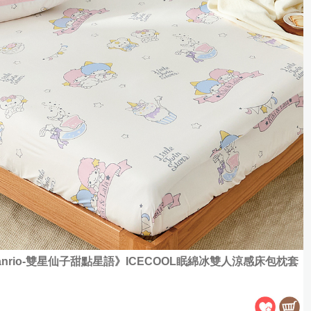
《Sanrio-雙星仙子甜點星語》ICECOOL眠綿冰雙人涼感床包枕套