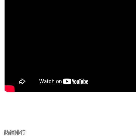
被
全
套
床
尺
組
加
包
寸
大
組
商
(180x186cm)
品
|
天
|
特
1000
絲
大
織
雙
棉
(180x210cm)
天
人
|
絲
(150x186cm)
薄
|
全
被
授
加
尺
套
權
大
寸
床
天
(180x186cm)
商
組
絲
品
床
特
純
|
組
大
棉
|
(180x210cm)
雙
|
人
簡
床
(150x186cm)
約
包
素
枕
加
色
套
大
熱銷排行
組