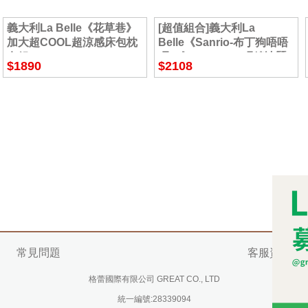
義大利La Belle《花草巷》
[超值組合]義大利La
加大超COOL超涼感床包枕
Belle《Sanrio-布丁狗唔唔
套組
睏zZ》ICECOOL眠綿冰蠶
$1890
$2108
絲蛋白抗菌涼感涼被
(150*195cm)+舒柔水洗枕
常見問題
客服資訊
格蕾國際有限公司 GREAT CO., LTD
統一編號:28339094