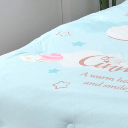
件
眠
好
用
好
授
保
眠
被
枕
權
潔
祭
床
|
舒
聯
墊
|
包
枕
純
爽
|
名
組
類
保
棉
涼
材
300
三
|
全
潔
床
被
織
此
質
麗
部
枕
組
|
精
四
分
鷗
商
套
88
涼
尺
純
梳
季
類
折
|
系
品
被
寸
棉
棉
兩
枕
全
|
列
寵
全
✿
|
用
巾
尺
品
單
記
cotton
爸
雙
角
部
三
被
寸
牌
人
憶
|
家
好
層
落
商
麗
商
長
保
包
枕
|
保
飾
眠
紗
生
品
鷗
品
絨
絕
義
四
潔
雙
暖
配
|
祭
薄
物、
全
|
棉
乳
版
大
季
類
人
冬
件
|
被
拉
部
✿
ICECOOL
膠
品
利
單
兩
全
記
被
被
套
拉
角
Long
眠
La
枕
|
舒
人
用
部
憶
床
熊
色
staple
床
Belle
綿
家
單
|
暖
眠
(105x186cm)
被
商
枕
組
cotton
羽
墊
冰|
冬
飾
人
和
枕
HELLO
迪
全
品
8
義
雙
絨
家
涼
被
配
Single
KITTY
毛
套
折
300
|
士
部
針