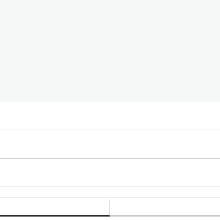
-11超商取貨
運費優惠請以活動公告為主。
0元(超商取貨不提供外島寄送)。