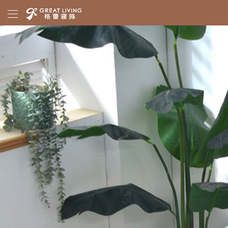
活
動
專
區
新
寵
品
爸
上
好
市
眠
祭
床
|
寢
ICECOOL
眠
300
枕
綿
織
頭
冰
精
被
85
梳
折
毯
棉
寵
配
|
舒
爸
兩