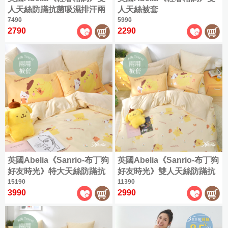
人天絲防蹣抗菌吸濕排汗兩
人天絲被套
單
800
|
用被
7490
5990
800
織
人
2790
織
2290
典
包
天
藏
雙
絲
天
人
全
絲
被
尺
|
雙
兩
寸
人
用
商
(150x186cm)
被
品
|
床
加
包
大
單
組
(180x186cm)
人
包
1000
|
英國Abelia《Sanrio-布丁狗
英國Abelia《Sanrio-布丁狗
特
800
織
雙
好友時光》特大天絲防蹣抗
大
好友時光》雙人天絲防蹣抗
織
天
人
(180x210cm)
菌吸濕排汗兩用被
15190
菌吸濕排汗兩用被
11390
典
絲
被
3990
2990
藏
|
床
雙
兩
天
包
人
用
絲
枕
(150x186cm)