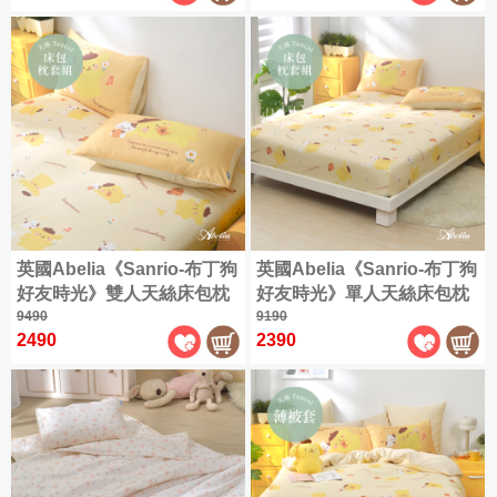
被
床
包
組
床
包
組
薄
包
組
床
被
組
床
包
套
八
包
枕
床
件
枕
套
包
式
套
組
組
床
組
薄
罩
薄
被
組
被
套
英國Abelia《Sanrio-布丁狗
英國Abelia《Sanrio-布丁狗
套
|
好友時光》雙人天絲床包枕
好友時光》單人天絲床包枕
|
枕
套組
9490
套組
9190
枕
套
2490
2390
套
2
2
入
入