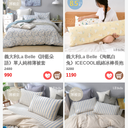
件
眠
好
用
好
授
保
眠
被
枕
權
潔
祭
床
|
舒
聯
墊
|
包
枕
純
爽
|
名
組
類
保
棉
涼
材
300
三
|
全
潔
床
被
織
此
質
麗
部
枕
組
|
精
四
分
鷗
商
套
88
義大利La Belle《詩藍朵
涼
義大利La Belle《淘氣白
尺
純
梳
季
類
折
|
系
品
被
寸
語》單人純棉薄被套
棉
兔》ICECOOL眠綿冰棒長抱
棉
兩
枕
全
|
列
寵
全
✿
2480
|
枕40x115cm
3280
用
巾
尺
品
單
記
cotton
爸
雙
角
部
三
990
1190
被
寸
牌
人
憶
|
家
好
層
落
商
麗
商
長
保
包
枕
|
保
飾
眠
紗
生
品
鷗
品
絨
絕
義
四
潔
雙
暖
配
|
祭
薄
物、
全
|
棉
乳
版
大
季
類
人
冬
件
|
被
拉
部
✿
ICECOOL
膠
品
利
單
兩
全
記
被
被
套
拉
角
Long
眠
La
枕
|
舒
人
用
部
憶
床
熊
色
staple
床
Belle
綿
家
單
|
暖
眠
(105x186cm)
被
商
枕
組
cotton
羽
墊
冰|
冬
飾
人
和
枕
HELLO
迪
全
品
8
義
雙
絨
家
涼
被
配
Single
KITTY
毛
套
折
300
|
士
部
針