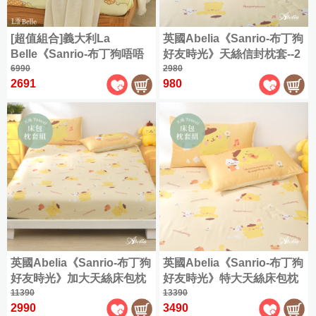
(180x186cm)
天
兩
絲
兩
用
特
[超值組合]義大利La
英國Abelia《Sanrio-布丁狗
|
用
被
大
簡
Belle《Sanrio-布丁狗唔唔
好友時光》天絲信封枕套--2
被
床
(180x210cm)
約
|
睏zZ》ICECOOL眠綿冰特
6990
包
入
2980
素
被
2691
980
組
大涼感床包枕套組+舒柔水洗
色
套
枕
|
|
|
緹
純
枕
天
花
棉
套
絲
|
素
天
素
色
竹
色
全
緹
全
部
床
部
商
寢
商
品
品
|
雪
兩
|
英國Abelia《Sanrio-布丁狗
英國Abelia《Sanrio-布丁狗
雕
薄
用
好友時光》加大天絲床包枕
兩
好友時光》特大天絲床包枕
|
被
被
兩
用
套組
11390
套組
13390
套
床
2990
用
被
3490
床
包