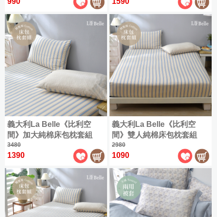
特
990
1590
門
原
感
|
單
Tencel
600
ICECOOL
帕
3
套、
大
市
COOL
兒
棉
浴
被
人
織
涼
折
恰
枕
保
涼
資
童
貢
被
巾
(105x186cm)
長
感
起
狗
巾、
潔
涼
純
訊
|
睡
緞
絨
床
增
墊
抱
感
雙
棉
天
袋
✿
布
棉
包
︙
專
高
(180x210cm)
枕
|
枕
Satin
人
絲
丁
指
床
組
櫃/
墊
海
兒
|
(150x186cm)
套
被
狗
定
寢
保
雪
玩
門
島
童
其
/
涼
潔
加
芙
眠
石
偶
市
棉
枕
1000
人
他
感
枕
大
絨
綿
墨
資
織
魚
熱
商
套
頸
(180x186cm)
天
兒
✿
冰
烯
訊
匹
漢
銷
|
品
Flannel
枕
絲
童
涼
被
馬
特
頓
涼
枕
6
|
全
|
枕
|
感
義大利La Belle《比利空
義大利La Belle《比利空
棉
緹
大
感
折
巾
購
莫
台
發
套
枕
|
間》加大純棉床包枕套組
間》雙人純棉床包枕套組
花
(180x210cm)
床
(2
起，
物
黛
特
熱
套
兩
|
3480
2980
入)
包
任
兒
袋
爾
賣
機
精
用
天
1390
1090
組
2
|
童
涼
兒
會
能
梳
被
竹
件
其
毯
被
童
資
被
棉
床
緹
涼
折
他
枕
訊
薄
包
✿
感
400
兒
可
套
被
Jacquard
組
涼
乳
童
水
套
感
︙
膠
涼
洗
立
600
ICECOOL
墊
墊