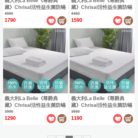
特
義大利La Belle《尊爵典
義大利La Belle《尊爵典
門
原
感
|
單
Tencel
600
ICECOOL
帕
3
套、
大
藏》Chrisal活性益生菌防蟎
藏》Chrisal活性益生菌防蟎
市
COOL
兒
棉
浴
被
人
織
涼
折
恰
枕
保
涼
資
抗敏透氣防水包覆式保潔墊-
4980
抗敏透氣防水包覆式保潔墊-
4480
童
貢
被
巾
(105x186cm)
長
感
起
狗
巾、
潔
涼
純
1790
1590
訊
|
睡
-特大
-加大
緞
絨
床
增
墊
抱
感
雙
棉
天
袋
✿
布
棉
包
︙
專
高
(180x210cm)
枕
|
枕
Satin
人
絲
丁
指
床
組
櫃/
墊
海
兒
|
(150x186cm)
套
被
狗
定
寢
保
雪
玩
門
島
童
其
/
涼
潔
加
芙
眠
石
偶
市
棉
枕
1000
人
他
感
枕
大
絨
綿
墨
資
織
魚
熱
商
套
頸
(180x186cm)
天
兒
✿
冰
烯
訊
匹
漢
銷
|
品
Flannel
枕
絲
童
涼
被
馬
特
頓
涼
枕
6
|
全
|
枕
|
感
棉
緹
大
感
折
巾
購
莫
台
發
套
枕
|
花
(180x210cm)
床
(2
起，
物
黛
特
熱
套
兩
|
入)
包
任
兒
袋
爾
賣
機
精
用
天
義大利La Belle《尊爵典
義大利La Belle《尊爵典
組
2
|
童
涼
兒
會
能
梳
被
竹
藏》Chrisal活性益生菌防蟎
藏》Chrisal活性益生菌防蟎
件
其
毯
被
童
資
被
棉
床
緹
涼
抗敏透氣防水包覆式保潔墊-
3980
抗敏透氣防水包覆式保潔墊-
3680
折
他
枕
訊
薄
包
✿
感
1290
1190
400
兒
-雙人
-單人
可
套
被
Jacquard
組
涼
乳
童
水
套
感
︙
膠
涼
洗
立
600
ICECOOL
墊
墊