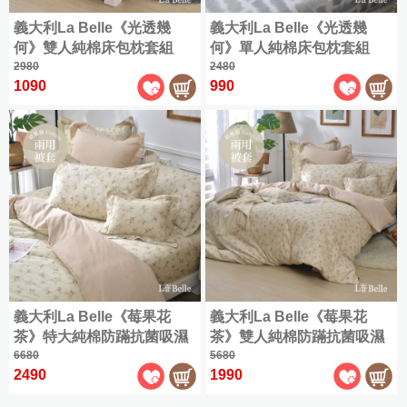
義大利La Belle《光透幾
義大利La Belle《光透幾
何》雙人純棉床包枕套組
何》單人純棉床包枕套組
2980
2480
1090
990
義大利La Belle《莓果花
義大利La Belle《莓果花
茶》特大純棉防蹣抗菌吸濕
茶》雙人純棉防蹣抗菌吸濕
排汗兩用被
6680
排汗兩用被
5680
2490
1990