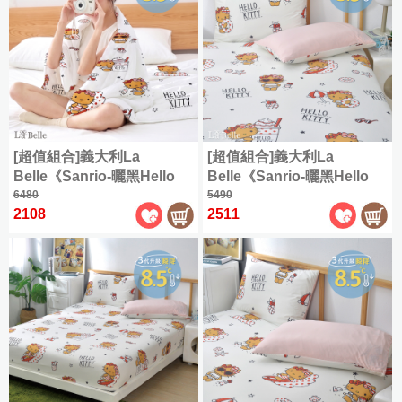
被
冬
體
織
精
床
|
被
雕
天
梳
海
包
坐
四
花
絲
棉
9
島
墊
季
暖
|
雪
兩
折
棉
|
被
暖
兩
雕
用
床
床
被
用
✿
被
墊
雙
包
3D
被
套
層
枕
Flannel
床
紗
套
包
[超值組合]義大利La
[超值組合]義大利La
系
組
組
Belle《Sanrio-曬黑Hello
Belle《Sanrio-曬黑Hello
列
Kitty》ICECOOL眠綿冰蠶
6480
Kitty》ICECOOL眠綿冰加
5490
800
|
2108
2511
絲蛋白抗菌涼感涼被
大涼感床包枕套組+舒柔水洗
600
織
(150*195cm)+舒柔水洗枕
枕
織
天
天
絲
絲
|
兩
全
用
尺
被
寸
床
商
包
品
|
組