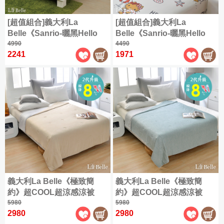
單
800
|
800
織
人
[超值組合]義大利La
[超值組合]義大利La
織
典
包
Belle《Sanrio-曬黑Hello
Belle《Sanrio-曬黑Hello
天
藏
雙
Kitty》ICECOOL眠綿冰雙
4990
Kitty》ICECOOL眠綿冰單
4490
絲
天
人
2241
1971
人涼感床包枕套組+舒柔水洗
人涼感床包枕套組+舒柔水洗
全
絲
被
枕
枕
尺
|
雙
兩
寸
人
用
商
(150x186cm)
被
品
|
床
加
包
大
單
組
(180x186cm)
人
包
1000
|
特
800
織
雙
大
織
天
人
(180x210cm)
義大利La Belle《極致簡
義大利La Belle《極致簡
典
絲
被
約》超COOL超涼感涼被
約》超COOL超涼感涼被
藏
|
床
雙
(150*200CM)-奶茶X灰
5980
(150*200CM)-綠X灰
5980
兩
天
包
人
2980
2980
用
絲
枕
(150x186cm)