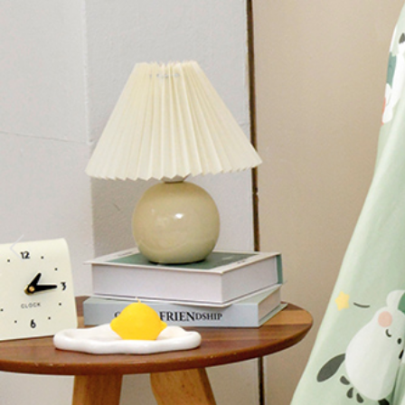
件
眠
好
用
好
授
保
眠
被
枕
權
潔
祭
床
|
舒
聯
墊
|
包
枕
純
爽
|
名
組
類
保
棉
涼
材
300
三
|
全
潔
床
被
織
此
質
麗
部
枕
組
|
精
四
分
鷗
商
套
88
涼
尺
純
梳
季
類
折
|
系
品
被
寸
棉
棉
兩
枕
全
|
列
寵
全
✿
|
用
巾
尺
品
單
記
cotton
爸
雙
角
部
三
被
寸
牌
人
憶
|
家
好
層
落
商
麗
商
長
保
包
枕
|
保
飾
眠
紗
生
品
鷗
品
絨
絕
義
四
潔
雙
暖
配
|
祭
薄
物、
全
|
棉
乳
版
大
季
類
人
冬
件
|
被
拉
部
✿
ICECOOL
膠
品
利
單
兩
全
記
被
被
套
拉
角
Long
眠
La
枕
|
舒
人
用
部
憶
床
熊
色
staple
床
Belle
綿
家
單
|
暖
眠
(105x186cm)
被
商
枕
組
cotton
羽
墊
冰|
冬
飾
人
和
枕
HELLO
迪
全
品
8
義
雙
絨
家
涼
被
配
Single
KITTY
毛
套
折
300
|
士
部
針