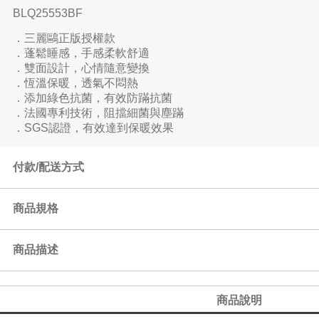
被
冬
體
織
精
床
|
BLQ25553BF
被
雕
天
梳
海
包
坐
四
花
絲
棉
．三麗鷗正版授權款
9
島
墊
季
暖
|
雪
兩
折
．蓬鬆睡感，手感柔軟舒適
棉
|
被
暖
兩
雕
用
床
．雙面設計，心情隨意變換
床
被
用
✿
被
墊
．恆溫保暖，透氣不悶熱
雙
包
3D
被
套
．添加綠色抗菌，有效防蹣抗菌
層
枕
Flannel
床
．法國專利技術，阻擋細菌與塵蹣
紗
套
包
．SGS認證，有效達到保暖效果
系
組
組
列
800
|
付款/配送方式
600
織
織
天
天
☆付款方式：線上刷卡/LINE PAY/ATM匯款/貨到付款
絲
商品規格
絲
|
☆配送方式 ：貨運宅配(本島及離島指定區域)/國際EMS配送/7
兩
全
商品描述
用
尺
☆運費說明
被
寸
床
商
-本島運費：宅配:100 超商取貨:80，全館滿千免運。若有
Labelle,冬被,可水洗,暖暖被,海島針織棉,兒童,親膚柔軟
包
品
商品說明
|
組
-離島運費：宅配配送外島（澎湖、金門、馬祖），單箱運費20