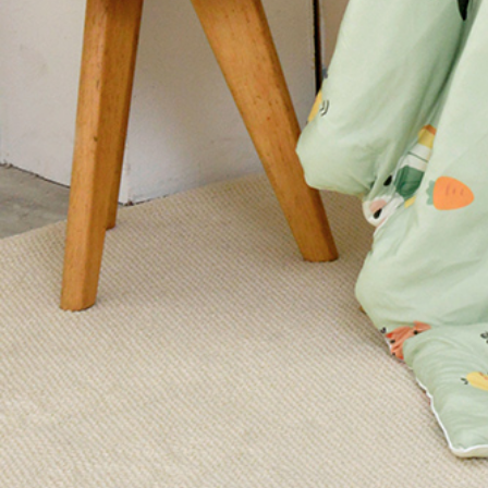
大
人
枕
具
感
全
件
織
毯
起
尼
商
織
利
Kuromi
雙
(150x186cm)
|
單
|
被
部
類
精
系
品
棉
Fancy
酷
人
Man&Kids
羊
限
枕
|
人
兒
商
全
梳
︙
|
列
✿
Belle
加
洛
兒
Double
毛
超
時
毛
套
保
童
品
部
軟
棉
Jersey
大
米
童
COOL
枕
優
毯
全
四
潔
專
|
設
cotton
商
|
式
法
加
(180x186cm)
涼
家
惠
全
部
季
墊
區
床
計
品
硅
國
My
大
可
|
具
鵝
水
部
商
(105x186cm)
被/
包
|
師
CASA
藻
特
Melody
Queen
一
水
關
絨
|
洗
商
品
夏
BELLE
枕
系
美
土
大
代
洗
雙
兒
於
被
硅
棉
|
品
被
套
特
列
(180x210cm)
樂
地
眠
枕
人
童
我
英
|
藻
✿
|
組
大
蒂
墊
純
綿
羽
保
Washed
專
們
國
365
土
King
最
機
cotton
保
棉/
冰
天
絨
潔
Abelia
區
|
|
涼
雙
低
能
常
暖
海
懶
被
墊
一
全
特
此
感/
星
78
匹
沁
枕
見
毛
島
(150x186cm)
懶
般
部
大
分
海
仙
折
馬
涼
羊
問
毯
棉
被
地
商
包
類
島
子
兒
棉
加
涼
毛
題
枕
墊
品
雙
全
棉
︙
童
✿
大
兒
被
被
套
|
人
尺
大
床
OUTLET
Supima
枕
客
保
|
童
|
方
被
寸
耳
出
包
cotton
泡
服
蠶
潔
毛
兒
天
巾
商
狗
清
枕
配
泡
資
絲
墊
毯
童
絲
|
天
品
喜
|
套
件
冰
(180x186cm)
訊
被
毛
涼
枕
絲
|
最
拿
組
|
涼
|
巾
被
套
✿
/
低
枕