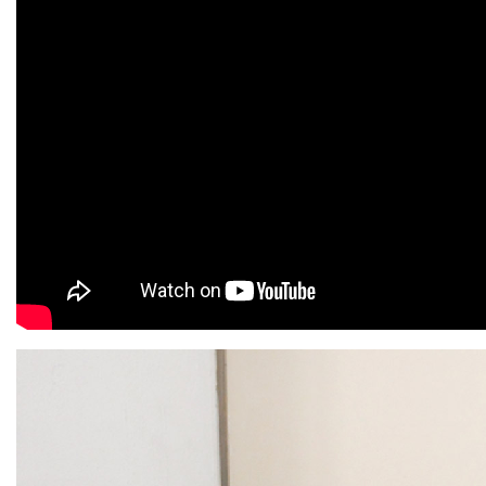
被
全
套
床
尺
組
加
包
寸
大
組
商
(180x186cm)
品
|
天
|
特
1000
絲
大
織
雙
棉
(180x210cm)
天
人
|
絲
(150x186cm)
薄
|
全
被
授
加
尺
套
權
大
寸
床
天
(180x186cm)
商
組
絲
品
床
特
純
|
組
大
棉
|
(180x210cm)
雙
|
人
簡
床
(150x186cm)
約
包
素
枕
加
色
套
大
組