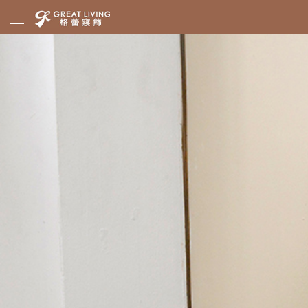
活
動
專
區
新
寵
品
爸
上
好
市
眠
祭
床
|
寢
ICECOOL
眠
300
枕
綿
織
頭
冰
精
被
85
梳
折
毯
棉
寵
配
|
舒
爸
兩