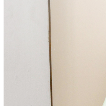
(180x186cm)
天
兩
絲
兩
用
特
|
用
被
大
簡
被
床
(180x210cm)
約
|
包
素
被
組
色
套
|
|
|
緹
純
枕
天
花
棉
套
絲
|
素
天
素
色
竹
色
全
緹
全
部
床
部
商
寢
商
品
品
|
雪
兩
|
雕
薄
用
兩
|
被
被
兩
用
套
床
用
被
床
包