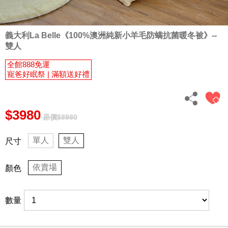
件
眠
好
用
好
授
保
眠
被
枕
權
潔
祭
床
義大利La Belle《100%澳洲純新小羊毛防螨抗菌暖冬被》--
|
舒
聯
墊
|
包
雙人
枕
純
爽
|
名
組
類
保
棉
涼
全館888免運
材
300
三
|
全
潔
床
被
寵爸好眠祭 | 滿額送好禮
織
此
質
麗
部
枕
組
|
精
四
分
鷗
商
套
88
市價
涼
尺
純
梳
季
類
折
|
系
品
$3980
被
寸
棉
棉
兩
枕
全
|
列
原價$8980
寵
全
✿
|
用
巾
尺
品
單
記
cotton
爸
雙
角
部
三
被
寸
單人
雙人
尺寸
牌
人
憶
|
家
好
層
落
商
麗
商
長
保
包
枕
|
保
飾
眠
紗
生
品
鷗
品
絨
絕
義
四
潔
雙
暖
配
|
祭
薄
物、
全
|
依賣場
顏色
棉
乳
版
大
季
類
人
冬
件
|
被
拉
部
✿
ICECOOL
膠
品
利
單
兩
全
記
被
被
套
拉
角
Long
眠
La
枕
|
舒
人
用
部
憶
床
熊
色
數量
staple
床
Belle
綿
家
單
|
暖
眠
(105x186cm)
被
商
枕
組
cotton
羽
墊
冰|
冬
飾
人
和
枕
HELLO
迪
全
品
8
義
雙
絨
家
涼
被
配
Single
KITTY
毛
套
折
300
|
士
部
針