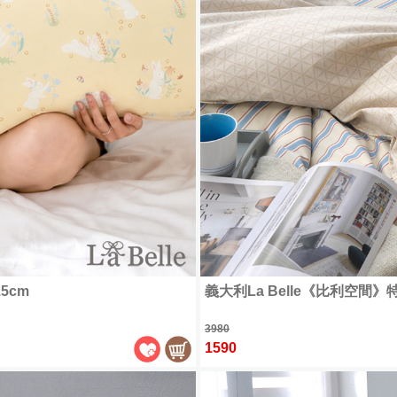
5cm
義大利La Belle《比利空間
3980
1590