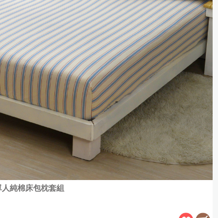
》單人純棉床包枕套組