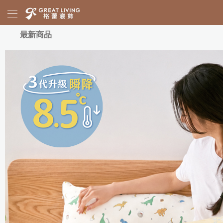
活
動
專
區
新
寵
品
爸
上
好
市
眠
祭
床
|
寢
ICECOOL
眠
300
枕
綿
織
頭
冰
精
被
85
梳
折
毯
棉
寵
配
|
舒
爸
兩