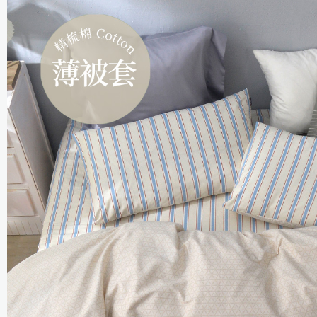
大
人
枕
具
感
全
件
織
毯
起
尼
商
織
利
Kuromi
雙
(150x186cm)
|
單
|
被
部
類
精
系
品
棉
Fancy
酷
人
Man&Kids
羊
限
枕
|
人
兒
商
全
梳
︙
|
列
✿
Belle
加
洛
兒
Double
毛
超
時
毛
套
保
童
品
部
軟
棉
Jersey
大
米
童
COOL
枕
優
毯
全
四
潔
專
|
設
cotton
商
|
式
法
加
(180x186cm)
涼
家
惠
全
部
季
墊
區
床
計
品
硅
國
My
大
可
|
具
鵝
水
部
商
(105x186cm)
被/
包
|
師
CASA
藻
特
Melody
Queen
一
水
關
絨
|
洗
商
品
夏
BELLE
枕
系
美
土
大
代
洗
雙
兒
於
被
硅
棉
|
品
被
套
特
列
(180x210cm)
樂
地
眠
枕
人
童
我
英
|
藻
✿
|
組
大
蒂
墊
純
綿
羽
保
Washed
專
們
國
365
土
King
最
機
cotton
保
棉/
冰
天
絨
潔
Abelia
區
|
|
涼
雙
低
能
常
暖
海
懶
被
墊
一
全
特
此
感/
星
78
匹
沁
枕
見
毛
島
(150x186cm)
懶
般
部
大
分
海
仙
折
馬
涼
羊
問
毯
棉
被
地
商
包
類
島
子
兒
棉
加
涼
毛
題
枕
墊
品
雙
全
棉
︙
童
✿
大
兒
被
被
套
|
人
尺
大
床
OUTLET
Supima
枕
客
保
|
童
|
方
被
寸
耳
出
包
cotton
泡
服
蠶
潔
毛
兒
天
巾
商
狗
清
枕
配
泡
資
絲
墊
毯
童
絲
|
天
品
喜
|
套
件
冰
(180x186cm)
訊
被
毛
涼
枕
絲
|
最
拿
組
|
涼
|
巾
被
套
✿
/
低
枕