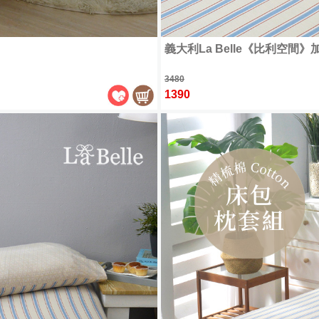
義大利La Belle《比利空間
3480
1390