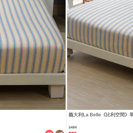
義大利La Belle《比利空間
2480