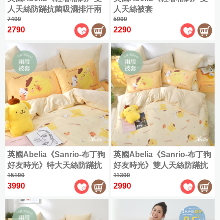
人天絲防蹣抗菌吸濕排汗兩
人天絲被套
單
800
|
用被
7490
5990
800
織
人
2790
織
2290
典
包
天
藏
雙
絲
天
人
全
絲
被
尺
|
雙
兩
寸
人
用
商
(150x186cm)
被
品
|
床
加
包
大
單
組
(180x186cm)
人
包
1000
|
英國Abelia《Sanrio-布丁狗
英國Abelia《Sanrio-布丁狗
特
800
織
雙
好友時光》特大天絲防蹣抗
大
好友時光》雙人天絲防蹣抗
織
天
人
(180x210cm)
菌吸濕排汗兩用被
15190
菌吸濕排汗兩用被
11390
典
絲
被
3990
2990
藏
|
床
雙
兩
天
包
人
用
絲
枕
(150x186cm)