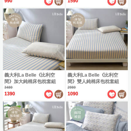
特
990
1590
門
原
感
|
單
Tencel
600
ICECOOL
帕
3
套、
大
市
COOL
兒
棉
浴
被
人
織
涼
折
恰
枕
保
涼
資
童
貢
被
巾
(105x186cm)
長
感
起
狗
巾、
潔
涼
純
訊
|
睡
緞
絨
床
增
墊
抱
感
雙
棉
天
袋
✿
布
棉
包
︙
專
高
(180x210cm)
枕
|
枕
Satin
人
絲
丁
指
床
組
櫃/
墊
海
兒
|
(150x186cm)
套
被
狗
定
寢
保
雪
玩
門
島
童
其
/
涼
潔
加
芙
眠
石
偶
市
棉
枕
1000
人
他
感
枕
大
絨
綿
墨
資
織
魚
熱
商
套
頸
(180x186cm)
天
兒
✿
冰
烯
訊
匹
漢
銷
|
品
Flannel
枕
絲
童
涼
被
馬
特
頓
涼
枕
6
|
全
|
枕
|
感
義大利La Belle《比利空
義大利La Belle《比利空
棉
緹
大
感
折
巾
購
莫
台
發
套
枕
|
間》加大純棉床包枕套組
間》雙人純棉床包枕套組
花
(180x210cm)
床
(2
起，
物
黛
特
熱
套
兩
|
3480
2980
入)
包
任
兒
袋
爾
賣
機
精
用
天
1390
1090
組
2
|
童
涼
兒
會
能
梳
被
竹
件
其
毯
被
童
資
被
棉
床
緹
涼
折
他
枕
訊
薄
包
✿
感
400
兒
可
套
被
Jacquard
組
涼
乳
童
水
套
感
︙
膠
涼
洗
立
600
ICECOOL
墊
墊