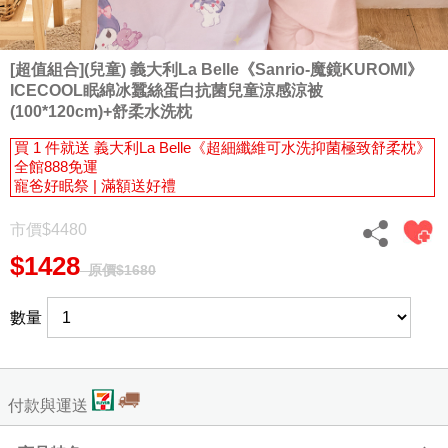
件
眠
好
用
好
授
保
眠
被
枕
權
潔
祭
床
[超值組合](兒童) 義大利La Belle《Sanrio-魔鏡KUROMI》
|
舒
聯
墊
|
包
ICECOOL眠綿冰蠶絲蛋白抗菌兒童涼感涼被
枕
純
爽
|
名
組
(100*120cm)+舒柔水洗枕
類
保
棉
涼
材
300
三
|
全
潔
床
被
買 1 件就送 義大利La Belle《超細纖維可水洗抑菌極致舒柔枕》
織
此
質
麗
部
枕
組
全館888免運
|
精
四
分
鷗
商
套
88
寵爸好眠祭 | 滿額送好禮
涼
尺
純
梳
季
類
折
|
系
品
被
寸
棉
棉
兩
枕
全
|
列
市價$4480
寵
全
✿
|
用
巾
尺
品
單
記
$1428
cotton
爸
雙
角
部
三
被
寸
原價$1680
牌
人
憶
|
家
好
層
落
商
麗
商
長
保
包
枕
|
保
飾
眠
紗
生
品
鷗
品
絨
絕
數量
義
四
潔
雙
暖
配
|
祭
薄
物、
全
|
棉
乳
版
大
季
類
人
冬
件
|
被
拉
部
✿
ICECOOL
膠
品
利
單
兩
全
記
被
被
套
拉
角
Long
眠
La
枕
|
舒
人
用
部
憶
床
熊
色
staple
床
Belle
綿
家
單
|
暖
眠
(105x186cm)
被
商
付款與運送
枕
組
cotton
羽
墊
冰|
冬
飾
人
和
枕
HELLO
迪
全
品
8
義
雙
絨
家
涼
被
配
Single
KITTY
毛
套
折
300
|
士
部
針