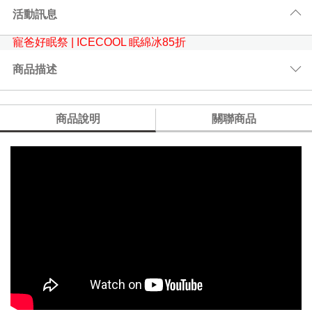
特
門
原
感
|
單
Tencel
600
ICECOOL
帕
3
送/7-11超商取貨
套、
活動訊息
大
市
COOL
兒
棉
浴
被
人
織
涼
折
恰
枕
保
涼
資
童
貢
被
巾
(105x186cm)
☆運費說明
長
感
起
狗
寵爸好眠祭 | ICECOOL 眠綿冰85折
巾、
潔
涼
純
訊
|
睡
緞
絨
床
增
墊
抱
感
雙
棉
天
袋
✿
-本島運費：宅配:100 超商取貨:80，全館滿千免運。若有
布
棉
包
︙
商品描述
專
高
(180x210cm)
枕
|
枕
Satin
人
絲
運費優惠請以活動公告為主。
丁
指
床
組
櫃/
墊
海
兒
|
(150x186cm)
套
被
狗
定
寢
保
雪
玩
門
島
童
-離島運費：宅配配送外島（澎湖、金門、馬祖），單箱運
涼被,LABELLE,涼感,ICOOL眠綿冰,蠶絲蛋白,三麗鷗授權,
其
/
涼
潔
加
芙
眠
石
偶
市
棉
枕
商品說明
關聯商品
費200元(超商取貨不提供外島寄送)。
1000
人
兒童涼被
他
感
枕
大
絨
綿
墨
資
織
魚
熱
商
套
頸
(180x186cm)
天
兒
✿
冰
烯
-國際配送：由於各地區運費不同,下單前請先與客服諮詢運
訊
匹
漢
銷
|
品
Flannel
枕
絲
童
涼
被
費
馬
特
頓
涼
枕
6
|
全
|
枕
|
感
棉
緹
大
感
折
巾
購
莫
台
發
套
枕
|
花
(180x210cm)
床
(2
起，
物
黛
特
熱
套
兩
|
入)
包
任
兒
袋
爾
賣
機
精
用
天
組
2
|
童
涼
兒
會
能
梳
被
竹
件
其
毯
被
童
資
被
棉
床
緹
涼
折
他
枕
訊
薄
包
✿
感
400
兒
可
套
被
Jacquard
組
涼
乳
童
水
套
感
︙
膠
涼
洗
立
600
ICECOOL
墊
墊