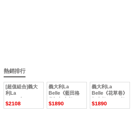
被
冬
體
織
精
床
|
被
雕
天
梳
海
包
坐
四
花
絲
棉
9
島
墊
季
暖
|
雪
兩
折
棉
|
被
暖
兩
雕
用
床
床
被
用
✿
被
墊
雙
包
3D
被
套
層
枕
Flannel
床
紗
套
包
系
組
組
列
800
|
熱銷排行
600
織
織
天
[超值組合]義大
義大利La
義大利La
天
絲
利La
Belle《藍田格
Belle《花草巷》
絲
|
Belle《Sanrio-
趣》加大超
加大超COOL超
兩
全
$2108
$1890
$1890
大耳狗喜拿夏日
COOL超涼感床
涼感床包枕套組
用
尺
飲品派對》
包枕套組
被
寸
ICECOOL眠綿
床
商
冰蠶絲蛋白抗菌
包
品
涼感涼被
|
組