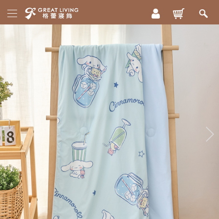
活
動
專
區
新
寵
品
爸
上
好
市
眠
祭
床
|
寢
ICECOOL
眠
300
枕
綿
織
頭
冰
精
被
85
梳
折
毯
棉
寵
配
|
舒
爸
兩