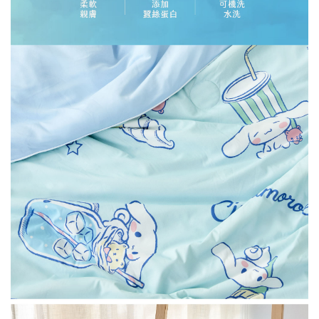
被
床
包
組
床
包
組
薄
包
組
床
被
組
床
包
套
八
包
枕
床
件
枕
套
包
式
套
組
組
床
組
薄
罩
薄
被
組
被
套
套
|
|
枕
枕
套
套
2
2
入
入