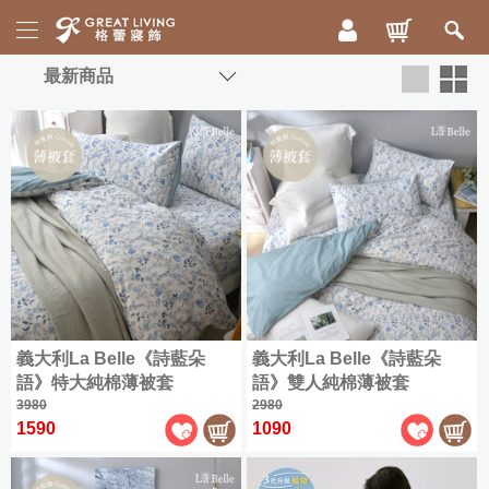
活
動
專
區
新
寵
品
爸
上
好
市
眠
祭
床
|
寢
ICECOOL
眠
300
枕
義大利La Belle《詩藍朵
義大利La Belle《詩藍朵
綿
織
頭
語》特大純棉薄被套
冰
語》雙人純棉薄被套
精
被
85
3980
2980
梳
折
毯
1590
1090
棉
寵
配
|
舒
爸
兩