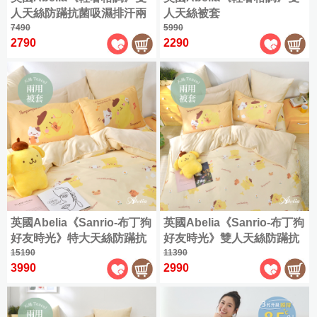
人天絲防蹣抗菌吸濕排汗兩
人天絲被套
單
800
|
用被
7490
5990
800
織
人
2790
織
2290
典
包
天
藏
雙
絲
天
人
全
絲
被
尺
|
雙
兩
寸
人
用
商
(150x186cm)
被
品
|
床
加
包
大
單
組
(180x186cm)
人
包
1000
|
英國Abelia《Sanrio-布丁狗
英國Abelia《Sanrio-布丁狗
特
800
織
雙
好友時光》特大天絲防蹣抗
大
好友時光》雙人天絲防蹣抗
織
天
人
(180x210cm)
菌吸濕排汗兩用被
15190
菌吸濕排汗兩用被
11390
典
絲
被
3990
2990
藏
|
床
雙
兩
天
包
人
用
絲
枕
(150x186cm)