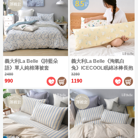
件
眠
好
用
好
授
保
眠
被
枕
權
潔
祭
床
|
舒
聯
墊
|
包
枕
純
爽
|
名
組
類
保
棉
涼
材
300
三
|
全
潔
床
被
織
此
質
麗
部
枕
組
|
精
四
分
鷗
商
套
88
義大利La Belle《詩藍朵
涼
義大利La Belle《淘氣白
尺
純
梳
季
類
折
|
系
品
被
寸
語》單人純棉薄被套
棉
兔》ICECOOL眠綿冰棒長抱
棉
兩
枕
全
|
列
寵
全
✿
2480
|
枕40x115cm
3280
用
巾
尺
品
單
記
cotton
爸
雙
角
部
三
990
1190
被
寸
牌
人
憶
|
家
好
層
落
商
麗
商
長
保
包
枕
|
保
飾
眠
紗
生
品
鷗
品
絨
絕
義
四
潔
雙
暖
配
|
祭
薄
物、
全
|
棉
乳
版
大
季
類
人
冬
件
|
被
拉
部
✿
ICECOOL
膠
品
利
單
兩
全
記
被
被
套
拉
角
Long
眠
La
枕
|
舒
人
用
部
憶
床
熊
色
staple
床
Belle
綿
家
單
|
暖
眠
(105x186cm)
被
商
枕
組
cotton
羽
墊
冰|
冬
飾
人
和
枕
HELLO
迪
全
品
8
義
雙
絨
家
涼
被
配
Single
KITTY
毛
套
折
300
|
士
部
針