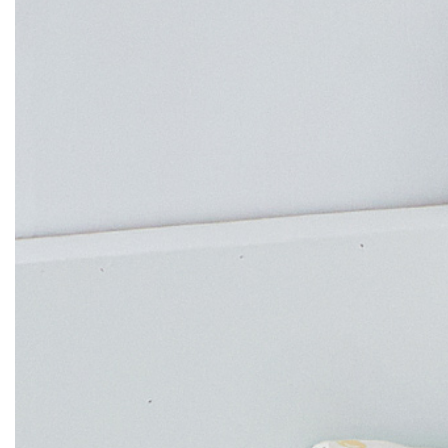
(180x186cm)
天
兩
絲
兩
用
特
|
用
被
大
簡
被
床
(180x210cm)
約
|
包
素
被
組
色
套
|
|
|
緹
純
枕
天
花
棉
套
絲
|
素
天
素
色
竹
色
全
緹
全
部
床
部
商
寢
商
品
品
|
雪
兩
|
雕
薄
用
兩
|
被
被
兩
用
套
床
用
被
床
包