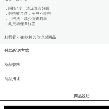
被
冬
體
織
精
床
|
被
雕
天
梳
海
．瞬降7度，清涼降溫好眠
包
坐
四
花
絲
棉
9
島
．散熱效果佳，涼爽不悶熱
墊
季
暖
|
雪
兩
折
棉
|
．可機洗，減少塵蟎附著
被
暖
兩
雕
用
床
床
．此賣場僅售枕套
被
用
✿
被
墊
雙
包
3D
被
套
層
枕
Flannel
點我看
床
小熊軟糖其他涼感商品
紗
套
包
系
組
組
列
付款/配送方式
800
|
600
織
☆付款方式：線上刷卡/LINE PAY/ATM匯款/貨到付款
商品規格
織
天
天
絲
☆配送方式 ：貨運宅配(本島及離島指定區域)/國際EMS配送/7
絲
|
商品描述
兩
全
☆運費說明
用
尺
被
寸
-本島運費：宅配:100 超商取貨:80，全館滿千免運。若有
LABELLE,涼感,眠綿冰,瞬降7度,軟綿親膚,涼感枕套
床
商
商品說明
-離島運費：宅配配送外島（澎湖、金門、馬祖），單箱運費20
包
品
|
組