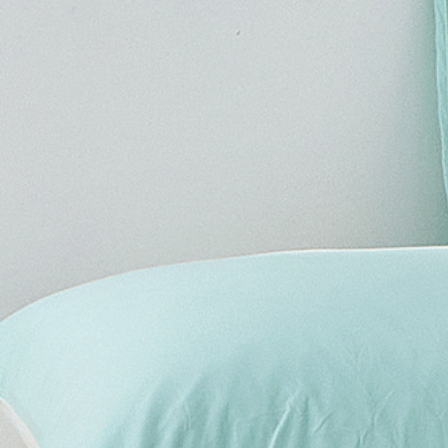
件
眠
好
用
好
授
保
眠
被
枕
權
潔
祭
床
|
舒
聯
墊
|
包
枕
純
爽
|
名
組
類
保
棉
涼
材
300
三
|
全
潔
床
被
織
此
質
麗
部
枕
組
|
精
四
分
鷗
商
套
88
涼
尺
純
梳
季
類
折
|
系
品
被
寸
棉
棉
兩
枕
全
|
列
寵
全
✿
|
用
巾
尺
品
單
記
cotton
爸
雙
角
部
三
被
寸
牌
人
憶
|
家
好
層
落
商
麗
商
長
保
包
枕
|
保
飾
眠
紗
生
品
鷗
品
絨
絕
義
四
潔
雙
暖
配
|
祭
薄
物、
全
|
棉
乳
版
大
季
類
人
冬
件
|
被
拉
部
✿
ICECOOL
膠
品
利
單
兩
全
記
被
被
套
拉
角
Long
眠
La
枕
|
舒
人
用
部
憶
床
熊
色
staple
床
Belle
綿
家
單
|
暖
眠
(105x186cm)
被
商
枕
組
cotton
羽
墊
冰|
冬
飾
人
和
枕
HELLO
迪
全
品
8
義
雙
絨
家
涼
被
配
Single
KITTY
毛
套
折
300
|
士
部
針