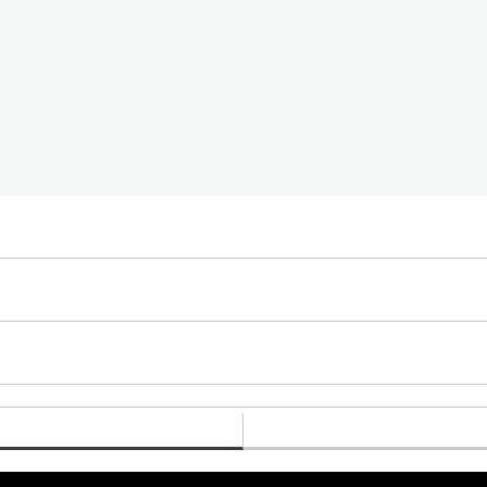
-11超商取貨
運費優惠請以活動公告為主。
0元(超商取貨不提供外島寄送)。