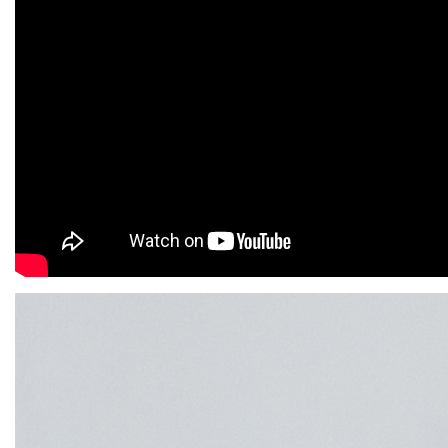
被
全
套
床
尺
組
加
包
寸
大
組
商
(180x186cm)
品
|
天
|
特
1000
絲
大
織
雙
棉
(180x210cm)
天
人
|
絲
(150x186cm)
薄
|
全
被
授
加
尺
套
權
大
寸
床
天
(180x186cm)
商
組
絲
品
床
特
純
|
組
大
棉
|
(180x210cm)
雙
|
人
簡
床
(150x186cm)
約
包
素
枕
加
色
套
大
組