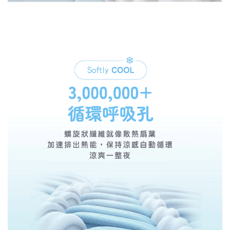
單
800
|
800
織
人
織
典
包
天
藏
雙
絲
天
人
全
絲
被
尺
|
雙
兩
寸
人
用
商
(150x186cm)
被
品
|
床
加
包
大
單
組
(180x186cm)
人
包
1000
|
特
800
織
雙
大
織
天
人
(180x210cm)
典
絲
被
藏
|
床
雙
兩
天
包
人
用
絲
枕
(150x186cm)