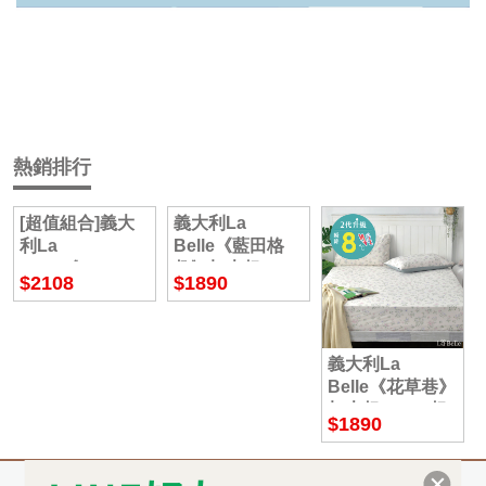
熱銷排行
[超值組合]義大
義大利La
利La
Belle《藍田格
Belle《Sanrio-
趣》加大超
$2108
$1890
大耳狗喜拿夏日
COOL超涼感床
飲品派對》
包枕套組
ICECOOL眠綿
冰蠶絲蛋白抗菌
義大利La
涼感涼被
Belle《花草巷》
(150*195cm)+舒
加大超COOL超
$1890
柔水洗枕
涼感床包枕套組