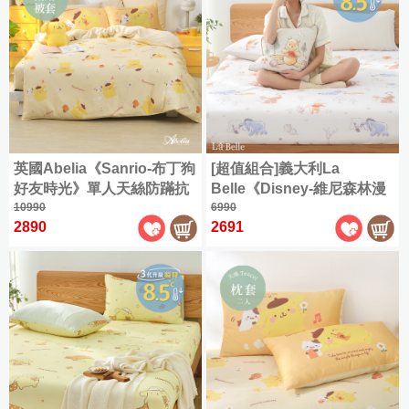
被
全
套
床
尺
組
加
包
寸
大
組
商
(180x186cm)
品
|
天
|
特
1000
絲
大
織
雙
棉
(180x210cm)
天
人
|
絲
(150x186cm)
薄
|
英國Abelia《Sanrio-布丁狗
[超值組合]義大利La
全
被
授
好友時光》單人天絲防蹣抗
Belle《Disney-維尼森林漫
加
尺
套
權
菌吸濕排汗兩用被
10990
遊》ICECOOL眠綿冰特大涼
6990
大
寸
床
天
2890
2691
感床包枕套組+舒柔水洗枕
(180x186cm)
商
組
絲
品
床
特
純
|
組
大
棉
|
(180x210cm)
雙
|
人
簡
床
(150x186cm)
約
包
素
枕
加
色
套
大
組