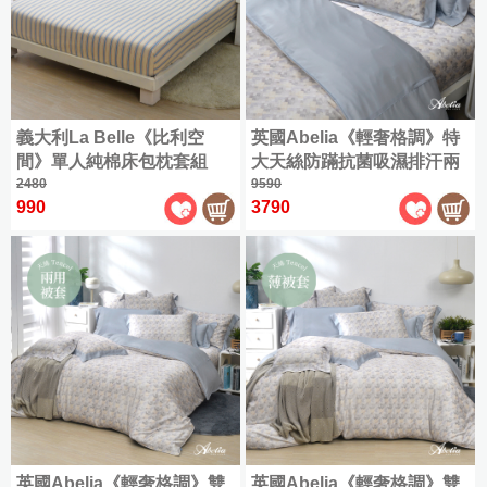
被
冬
體
織
精
床
|
被
雕
天
梳
海
包
坐
四
花
絲
棉
9
島
墊
季
暖
|
雪
兩
折
棉
|
被
暖
兩
雕
用
床
床
被
用
✿
被
墊
雙
包
義大利La Belle《比利空
英國Abelia《輕奢格調》特
3D
被
套
層
枕
間》單人純棉床包枕套組
Flannel
大天絲防蹣抗菌吸濕排汗兩
床
紗
套
2480
用被
9590
包
系
組
990
3790
組
列
800
|
600
織
織
天
天
絲
絲
|
兩
全
用
尺
被
寸
床
商
包
品
|
組
英國Abelia《輕奢格調》雙
英國Abelia《輕奢格調》雙