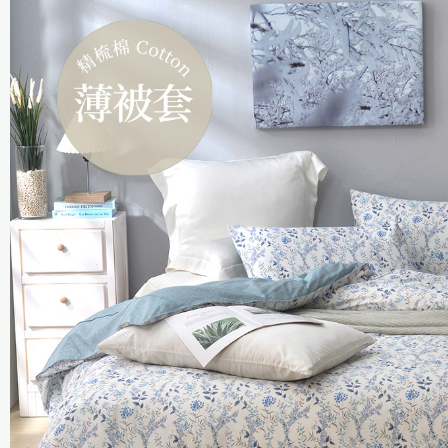
大
人
枕
具
感
全
件
織
毯
起
尼
商
織
利
Kuromi
雙
(150x186cm)
|
單
|
被
部
類
精
系
品
棉
Fancy
酷
人
Man&Kids
羊
限
枕
|
人
兒
商
全
梳
︙
|
列
✿
Belle
加
洛
兒
Double
毛
超
時
毛
套
保
童
品
部
軟
棉
Jersey
大
米
童
COOL
枕
優
毯
全
四
潔
專
|
設
cotton
商
|
式
法
加
(180x186cm)
涼
家
惠
全
部
季
墊
區
床
計
品
硅
國
My
大
可
|
具
鵝
水
部
商
(105x186cm)
被/
包
|
師
CASA
藻
特
Melody
Queen
一
水
關
絨
|
洗
商
品
夏
BELLE
枕
系
美
土
大
代
洗
雙
兒
於
被
硅
棉
|
品
被
套
特
列
(180x210cm)
樂
地
眠
枕
人
童
我
英
|
藻
✿
|
組
大
蒂
墊
純
綿
羽
保
Washed
專
們
國
365
土
King
最
機
cotton
保
棉/
冰
天
絨
潔
Abelia
區
|
|
涼
雙
低
能
常
暖
海
懶
被
墊
一
全
特
此
感/
星
78
匹
沁
枕
見
毛
島
(150x186cm)
懶
般
部
大
分
海
仙
折
馬
涼
羊
問
毯
棉
被
地
商
包
類
島
子
兒
棉
加
涼
毛
題
枕
墊
品
雙
全
棉
︙
童
✿
大
兒
被
被
套
|
人
尺
大
床
OUTLET
Supima
枕
客
保
|
童
|
方
被
寸
耳
出
包
cotton
泡
服
蠶
潔
毛
兒
天
巾
商
狗
清
枕
配
泡
資
絲
墊
毯
童
絲
|
天
品
喜
|
套
件
冰
(180x186cm)
訊
被
毛
涼
枕
絲
|
最
拿
組
|
涼
|
巾
被
套
✿
/
低
枕