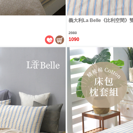
義大利La Belle《比利空間
2980
1090