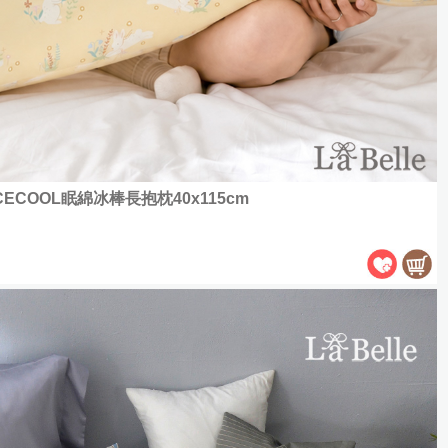
CECOOL眠綿冰棒長抱枕40x115cm