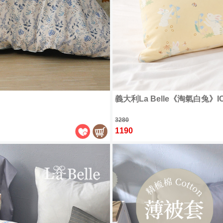
義大利La Belle《淘氣白兔》I
3280
1190