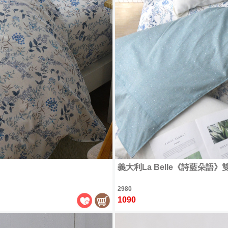
義大利La Belle《詩藍朵語
2980
1090