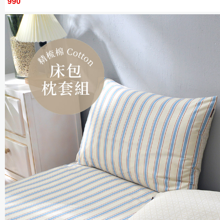
990
(180x186cm)
天
兩
絲
兩
用
特
|
用
被
大
簡
被
床
(180x210cm)
約
|
包
素
被
組
色
套
|
|
|
緹
純
枕
天
花
棉
套
絲
|
素
天
素
色
竹
色
全
緹
全
部
床
部
商
寢
商
品
品
|
雪
兩
|
雕
薄
用
兩
|
被
被
兩
用
套
床
用
被
床
包