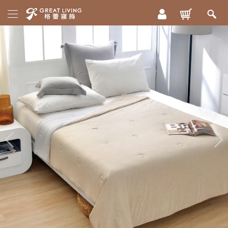
活
動
專
區
新
寵
品
爸
上
好
市
眠
祭
床
|
寢
ICECOOL
眠
300
枕
綿
織
頭
冰
精
被
85
梳
折
毯
棉
寵
配
|
舒
爸
兩