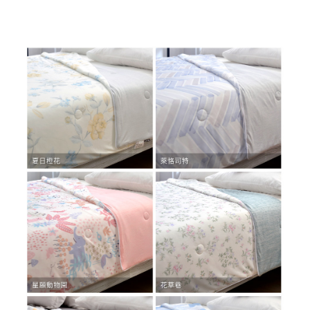
被
冬
體
織
精
床
|
被
雕
天
梳
海
包
坐
四
花
絲
棉
9
島
墊
季
暖
|
雪
兩
折
棉
|
被
暖
兩
雕
用
床
床
被
用
✿
被
墊
雙
包
3D
被
套
層
枕
Flannel
床
紗
套
包
系
組
組
列
800
|
600
織
織
天
天
絲
絲
|
兩
全
用
尺
被
寸
床
商
包
品
|
組