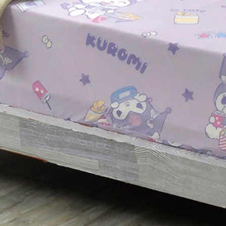
大
人
枕
具
感
全
件
織
毯
起
尼
商
織
利
Kuromi
雙
(150x186cm)
|
單
|
被
部
類
精
系
品
棉
Fancy
酷
人
Man&Kids
羊
限
枕
|
人
兒
商
全
梳
︙
|
列
✿
Belle
加
洛
兒
Double
毛
超
時
毛
套
保
童
品
部
軟
棉
Jersey
大
米
童
COOL
枕
優
毯
全
四
潔
專
|
設
cotton
商
|
式
法
加
(180x186cm)
涼
家
惠
全
部
季
墊
區
床
計
品
硅
國
My
大
可
|
具
鵝
水
部
商
(105x186cm)
被/
包
|
師
CASA
藻
特
Melody
Queen
一
水
關
絨
|
洗
商
品
夏
BELLE
枕
系
美
土
大
代
洗
雙
兒
於
被
硅
棉
|
品
被
套
特
列
(180x210cm)
樂
地
眠
枕
人
童
我
英
|
藻
✿
|
組
大
蒂
墊
純
綿
羽
保
Washed
專
們
國
365
土
King
最
機
cotton
保
棉/
冰
天
絨
潔
Abelia
區
|
|
涼
雙
低
能
常
暖
海
懶
被
墊
一
全
特
此
感/
星
78
匹
沁
枕
見
毛
島
(150x186cm)
懶
般
部
大
分
海
仙
折
馬
涼
羊
問
毯
棉
被
地
商
包
類
島
子
兒
棉
加
涼
毛
題
枕
墊
品
雙
全
棉
︙
童
✿
大
兒
被
被
套
|
人
尺
大
床
OUTLET
Supima
枕
客
保
|
童
|
方
被
寸
耳
出
包
cotton
泡
服
蠶
潔
毛
兒
天
巾
商
狗
清
枕
配
泡
資
絲
墊
毯
童
絲
|
天
品
喜
|
套
件
冰
(180x186cm)
訊
被
毛
涼
枕
絲
|
最
拿
組
|
涼
|
巾
被
套
✿
/
低
枕