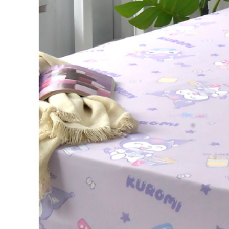
(180x186cm)
天
兩
絲
兩
用
特
|
用
被
大
簡
被
床
(180x210cm)
約
|
包
素
被
組
色
套
|
|
|
緹
純
枕
天
花
棉
套
絲
|
素
天
素
色
竹
色
全
緹
全
部
床
部
商
寢
商
品
品
|
雪
兩
|
雕
薄
用
兩
|
被
被
兩
用
套
床
用
被
床
包