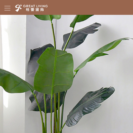
活
動
專
區
新
寵
品
爸
上
好
市
眠
祭
床
|
寢
ICECOOL
眠
300
枕
綿
織
頭
冰
精
被
85
梳
折
毯
棉
寵
配
|
舒
爸
兩