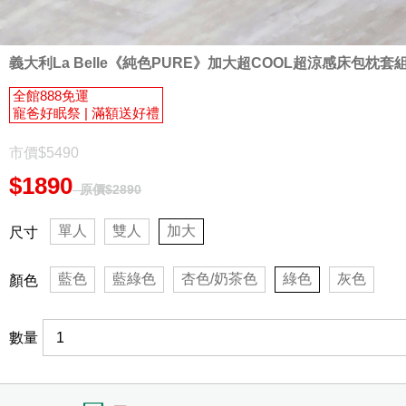
特
門
原
感
|
單
Tencel
600
ICECOOL
帕
3
套、
大
市
COOL
兒
棉
浴
被
人
織
涼
折
恰
枕
保
涼
資
童
貢
被
巾
(105x186cm)
長
感
起
狗
巾、
潔
涼
純
訊
|
睡
緞
義大利La Belle《純色PURE》加大超COOL超涼感床包枕套組
絨
床
增
墊
抱
感
雙
棉
天
袋
✿
布
棉
包
︙
專
高
(180x210cm)
全館888免運
枕
|
枕
Satin
人
絲
丁
指
床
組
寵爸好眠祭 | 滿額送好禮
櫃/
墊
海
兒
|
(150x186cm)
套
被
狗
定
寢
保
雪
玩
門
島
童
其
/
涼
潔
加
芙
眠
石
偶
市
棉
枕
市價$5490
1000
人
他
感
枕
大
絨
綿
墨
資
織
魚
熱
$1890
商
套
頸
(180x186cm)
天
兒
✿
冰
烯
訊
原價$2890
匹
漢
銷
|
品
Flannel
枕
絲
童
涼
被
馬
特
頓
涼
枕
6
|
全
|
枕
|
感
單人
雙人
加大
尺寸
棉
緹
大
感
折
巾
購
莫
台
發
套
枕
|
花
(180x210cm)
床
(2
起，
物
黛
特
熱
套
兩
|
入)
包
任
兒
袋
爾
藍色
藍綠色
杏色/奶茶色
綠色
灰色
賣
顏色
機
精
用
天
組
2
|
童
涼
兒
會
能
梳
被
竹
件
其
毯
被
童
資
被
棉
床
緹
涼
折
他
枕
訊
數量
薄
包
✿
感
400
兒
可
套
被
Jacquard
組
涼
乳
童
水
套
感
︙
膠
涼
洗
立
600
ICECOOL
墊
墊