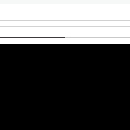
運費優惠請以活動公告為主。
0元(超商取貨不提供外島寄送)。