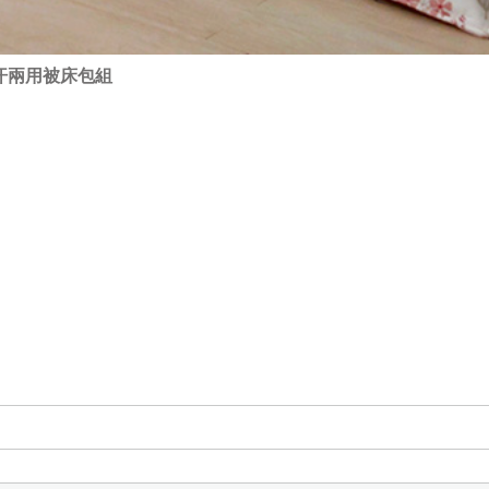
排汗兩用被床包組