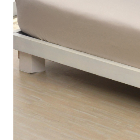
(180x186cm)
天
兩
絲
兩
用
特
|
用
被
大
簡
被
床
(180x210cm)
約
|
包
素
被
組
色
套
|
|
|
緹
純
枕
天
花
棉
套
絲
|
素
天
素
色
竹
色
全
緹
全
部
床
部
商
寢
商
品
品
|
雪
兩
|
雕
薄
用
兩
|
被
被
兩
用
套
床
用
被
床
包