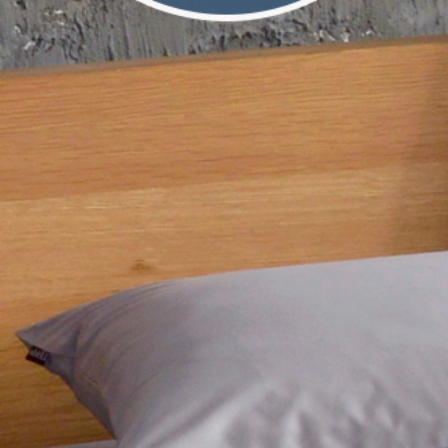
件
眠
好
用
好
授
保
眠
被
枕
權
潔
祭
床
|
舒
聯
墊
|
包
枕
純
爽
|
名
組
類
保
棉
涼
材
300
三
|
全
潔
床
被
織
此
質
麗
部
枕
組
|
精
四
分
鷗
商
套
88
涼
尺
純
梳
季
類
折
|
系
品
被
寸
棉
棉
兩
枕
全
|
列
寵
全
✿
|
用
巾
尺
品
單
記
cotton
爸
雙
角
部
三
被
寸
牌
人
憶
|
家
好
層
落
商
麗
商
長
保
包
枕
|
保
飾
眠
紗
生
品
鷗
品
絨
絕
義
四
潔
雙
暖
配
|
祭
薄
物、
全
|
棉
乳
版
大
季
類
人
冬
件
|
被
拉
部
✿
ICECOOL
膠
品
利
單
兩
全
記
被
被
套
拉
角
Long
眠
La
枕
|
舒
人
用
部
憶
床
熊
色
staple
床
Belle
綿
家
單
|
暖
眠
(105x186cm)
被
商
枕
組
cotton
羽
墊
冰|
冬
飾
人
和
枕
HELLO
迪
全
品
8
義
雙
絨
家
涼
被
配
Single
KITTY
毛
套
折
300
|
士
部
針