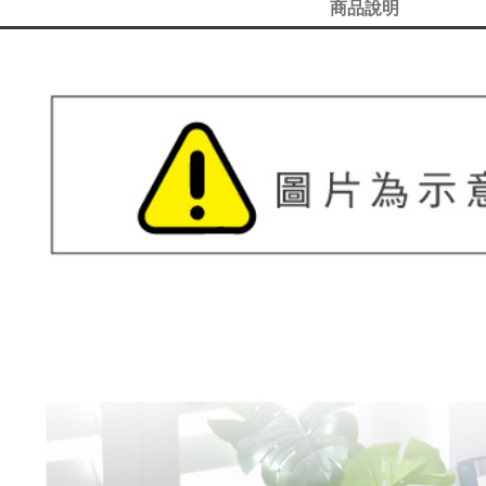
商品說明
單
800
|
-離島運費：宅配配送外島（澎湖、金門、馬祖），單箱運費20
800
織
人
織
-國際配送：由於各地區運費不同,下單前請先與客服諮詢運費
典
包
天
藏
雙
絲
天
人
全
絲
被
尺
|
雙
兩
寸
人
用
商
(150x186cm)
被
品
|
床
加
包
大
單
組
(180x186cm)
人
包
1000
|
特
800
織
雙
大
織
天
人
(180x210cm)
典
絲
被
藏
|
床
雙
兩
天
包
人
用
絲
枕
(150x186cm)