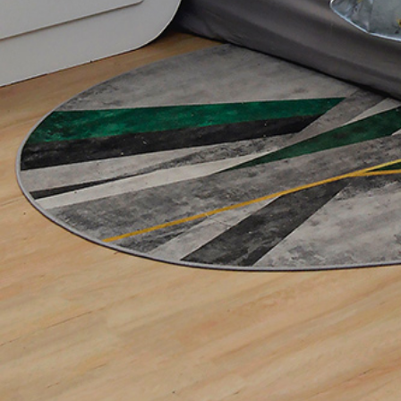
大
人
枕
具
感
全
件
織
毯
起
尼
商
織
利
Kuromi
雙
(150x186cm)
|
單
|
被
部
類
精
系
品
棉
Fancy
酷
人
Man&Kids
羊
限
枕
|
人
兒
商
全
梳
︙
|
列
✿
Belle
加
洛
兒
Double
毛
超
時
毛
套
保
童
品
部
軟
棉
Jersey
大
米
童
COOL
枕
優
毯
全
四
潔
專
|
設
cotton
商
|
式
法
加
(180x186cm)
涼
家
惠
全
部
季
墊
區
床
計
品
硅
國
My
大
可
|
具
鵝
水
部
商
(105x186cm)
被/
包
|
師
CASA
藻
特
Melody
Queen
一
水
關
絨
|
洗
商
品
夏
BELLE
枕
系
美
土
大
代
洗
雙
兒
於
被
硅
棉
|
品
被
套
特
列
(180x210cm)
樂
地
眠
枕
人
童
我
英
|
藻
✿
|
組
大
蒂
墊
純
綿
羽
保
Washed
專
們
國
365
土
King
最
機
cotton
保
棉/
冰
天
絨
潔
Abelia
區
|
|
涼
雙
低
能
常
暖
海
懶
被
墊
一
全
特
此
感/
星
78
匹
沁
枕
見
毛
島
(150x186cm)
懶
般
部
大
分
海
仙
折
馬
涼
羊
問
毯
棉
被
地
商
包
類
島
子
兒
棉
加
涼
毛
題
枕
墊
品
雙
全
棉
︙
童
✿
大
兒
被
被
套
|
人
尺
大
床
OUTLET
Supima
枕
客
保
|
童
|
方
被
寸
耳
出
包
cotton
泡
服
蠶
潔
毛
兒
天
巾
商
狗
清
枕
配
泡
資
絲
墊
毯
童
絲
|
天
品
喜
|
套
件
冰
(180x186cm)
訊
被
毛
涼
枕
絲
|
最
拿
組
|
涼
|
巾
被
套
✿
/
低
枕