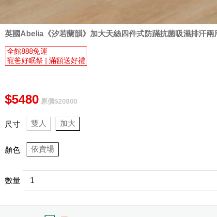
特
門
原
感
|
單
Tencel
600
ICECOOL
帕
3
套、
大
市
COOL
兒
棉
浴
被
人
織
涼
折
恰
枕
保
涼
資
童
貢
被
巾
(105x186cm)
長
感
起
狗
巾、
潔
涼
純
訊
|
睡
緞
英國Abelia《汐若蘭韻》加大天絲四件式防蹣抗菌吸濕排汗
絨
床
增
墊
抱
感
雙
棉
天
袋
✿
布
棉
包
︙
專
高
(180x210cm)
全館888免運
枕
|
枕
Satin
人
絲
丁
指
床
組
寵爸好眠祭 | 滿額送好禮
櫃/
墊
海
兒
|
(150x186cm)
套
被
狗
定
寢
保
雪
玩
門
島
童
其
/
涼
潔
加
芙
眠
石
偶
市
棉
枕
市價
1000
人
他
感
枕
大
絨
綿
墨
資
織
魚
熱
$5480
商
套
頸
(180x186cm)
天
兒
✿
冰
烯
訊
原價$20800
匹
漢
銷
|
品
Flannel
枕
絲
童
涼
被
馬
特
頓
涼
枕
6
|
全
|
枕
|
感
雙人
加大
尺寸
棉
緹
大
感
折
巾
購
莫
台
發
套
枕
|
花
(180x210cm)
床
(2
起，
物
黛
特
熱
套
兩
|
入)
包
任
兒
袋
爾
依賣場
賣
顏色
機
精
用
天
組
2
|
童
涼
兒
會
能
梳
被
竹
件
其
毯
被
童
資
被
棉
床
緹
涼
折
他
枕
訊
數量
薄
包
✿
感
400
兒
可
套
被
Jacquard
組
涼
乳
童
水
套
感
︙
膠
涼
洗
立
600
ICECOOL
墊
墊