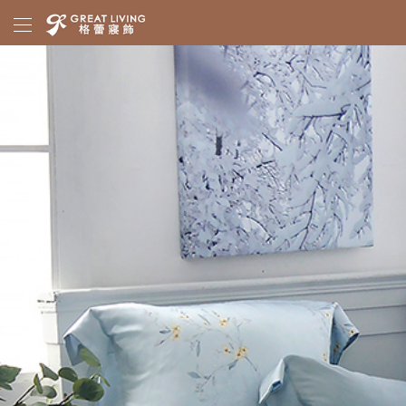
活
動
專
區
新
寵
品
爸
上
好
市
眠
祭
床
|
寢
ICECOOL
眠
300
枕
綿
織
頭
冰
精
被
85
梳
折
毯
棉
寵
配
|
舒
爸
兩