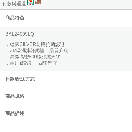
被
冬
體
織
精
付款與運送
床
|
被
雕
天
梳
海
包
坐
四
花
絲
棉
9
島
墊
季
商品特色
暖
|
雪
兩
折
棉
|
被
暖
兩
雕
用
床
床
被
用
✿
被
BAL24009LQ
墊
雙
包
3D
被
套
層
枕
Flannel
．德國SILVER防蹣抗菌認證
床
紗
套
．3M吸濕排汗認證，品質升級
包
系
組
．高織高密800織紗純天絲
組
列
．兩用被設計，四季皆宜
800
|
600
織
織
付款/配送方式
天
天
絲
絲
|
☆付款方式：線上刷卡/LINE PAY/ATM匯款/貨到付款
商品規格
兩
全
用
尺
☆配送方式 ：貨運宅配(本島及離島指定區域)/國際EMS配送/7
被
寸
商品描述
床
商
☆運費說明
包
品
|
-本島運費：宅配:100 超商取貨:80，全館滿千免運。若有
組
ABELIA,天絲,萊賽爾,兩用被床包組,加大