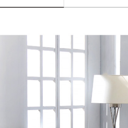
0元(超商取貨不提供外島寄送)。