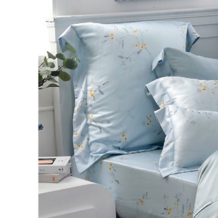
被
全
套
床
尺
組
加
包
寸
大
組
商
(180x186cm)
品
|
天
|
特
1000
絲
大
織
雙
棉
(180x210cm)
天
人
|
絲
(150x186cm)
薄
|
全
被
授
加
尺
套
權
大
寸
床
天
(180x186cm)
商
組
絲
品
床
特
純
|
組
大
棉
|
(180x210cm)
雙
|
人
簡
床
(150x186cm)
約
包
素
枕
加
色
套
大
組