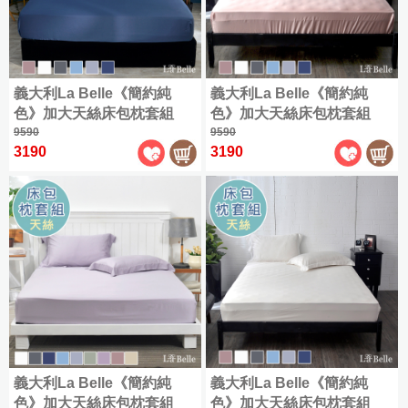
(180x186cm)
天
兩
絲
兩
用
特
|
用
被
大
簡
被
床
(180x210cm)
約
|
包
義大利La Belle《簡約純
義大利La Belle《簡約純
素
被
組
色》加大天絲床包枕套組
色》加大天絲床包枕套組
色
套
9590
9590
|
|
3190
3190
|
緹
純
枕
天
花
棉
套
絲
|
素
天
素
色
竹
色
全
緹
全
部
床
部
商
寢
商
品
品
|
雪
兩
|
雕
薄
用
兩
|
被
被
兩
用
套
床
義大利La Belle《簡約純
義大利La Belle《簡約純
用
被
床
包
色》加大天絲床包枕套組
色》加大天絲床包枕套組