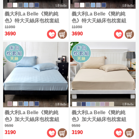
單
800
|
800
織
人
義大利La Belle《簡約純
義大利La Belle《簡約純
織
典
包
色》特大天絲床包枕套組
色》特大天絲床包枕套組
天
藏
雙
11090
11090
絲
天
人
3690
3690
全
絲
被
尺
|
雙
兩
寸
人
用
商
(150x186cm)
被
品
|
床
加
包
大
單
組
(180x186cm)
人
包
1000
|
特
800
織
雙
大
織
天
人
(180x210cm)
義大利La Belle《簡約純
義大利La Belle《簡約純
典
絲
被
色》加大天絲床包枕套組
色》加大天絲床包枕套組
藏
|
床
雙
9590
9590
兩
天
包
人
3190
3190
用
絲
枕
(150x186cm)