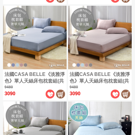
件
眠
好
用
好
授
保
眠
被
枕
權
潔
祭
床
|
舒
聯
墊
|
包
枕
純
爽
|
名
組
類
保
棉
涼
材
300
三
|
全
潔
床
被
織
此
質
麗
部
枕
組
|
精
四
分
鷗
商
套
88
涼
尺
純
梳
季
類
折
|
系
品
被
寸
棉
棉
兩
枕
全
|
列
寵
全
✿
|
用
巾
尺
法國CASA BELLE《淡雅淨
法國CASA BELLE《淡雅淨
品
單
記
cotton
爸
雙
角
部
三
被
寸
色》單人天絲床包枕套組(共
色》單人天絲床包枕套組(共
牌
人
憶
|
家
好
層
落
商
麗
商
6色)
9480
6色)
9480
長
保
包
枕
|
保
飾
眠
紗
生
品
鷗
品
3090
3090
絨
絕
義
四
潔
雙
暖
配
|
祭
薄
物、
全
|
棉
乳
版
大
季
類
人
冬
件
|
被
拉
部
✿
ICECOOL
膠
品
利
單
兩
全
記
被
被
套
拉
角
Long
眠
La
枕
|
舒
人
用
部
憶
床
熊
色
staple
床
Belle
綿
家
單
|
暖
眠
(105x186cm)
被
商
枕
組
cotton
羽
墊
冰|
冬
飾
人
和
枕
HELLO
迪
全
品
8
義
雙
絨
家
涼
被
配
Single
KITTY
毛
套
折
300
|
士
部
針