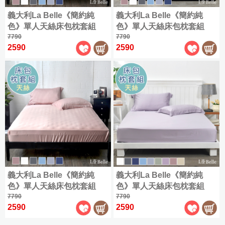
義大利La Belle《簡約純
義大利La Belle《簡約純
色》單人天絲床包枕套組
色》單人天絲床包枕套組
7790
7790
2590
2590
義大利La Belle《簡約純
義大利La Belle《簡約純
色》單人天絲床包枕套組
色》單人天絲床包枕套組
7790
7790
2590
2590