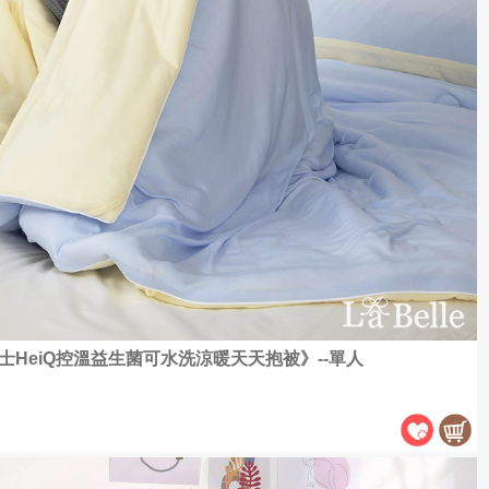
e《瑞士HeiQ控溫益生菌可水洗涼暖天天抱被》--單人