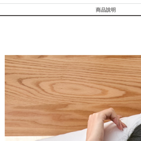
-國際配送：由於各地區運費不同,下單前請先與客服諮詢運費
韓國莫代爾,舒芙被,可水洗,雙人,四季被,LaBelle
單
800
|
商品說明
800
織
人
織
典
包
天
藏
雙
絲
天
人
全
絲
被
尺
|
雙
兩
寸
人
用
商
(150x186cm)
被
品
|
床
加
包
大
單
組
(180x186cm)
人
包
1000
|
特
800
織
雙
大
織
天
人
(180x210cm)
典
絲
被
藏
|
床
雙
兩
天
包
人
用
絲
枕
(150x186cm)