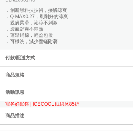
被
冬
體
織
精
床
|
被
雕
天
梳
海
．創新黑科技技術，接觸涼爽
包
坐
四
花
絲
棉
9
島
．Q-MAX0.27，剛剛好的涼爽
墊
季
暖
|
雪
兩
折
棉
|
．親膚柔滑，沁涼不刺激
被
暖
兩
雕
用
床
床
．透氣舒爽不悶熱
被
用
✿
被
墊
雙
包
．蓬鬆鋪棉，輕盈包覆
3D
被
套
層
枕
．可機洗，減少塵蟎附著
Flannel
床
紗
套
包
系
組
付款/配送方式
組
列
800
|
600
織
☆付款方式：線上刷卡/LINE PAY/ATM匯款/貨到付款
商品規格
織
天
☆配送方式 ：貨運宅配(本島及離島指定區域)/國際EMS配送/7
天
絲
絲
活動訊息
|
☆運費說明
兩
全
寵爸好眠祭 | ICECOOL 眠綿冰85折
用
尺
-本島運費：宅配:100 超商取貨:80，全館滿千免運。若有
被
寸
商品描述
床
商
-離島運費：宅配配送外島（澎湖、金門、馬祖），單箱運費20
包
品
|
-國際配送：由於各地區運費不同,下單前請先與客服諮詢運費
組
冰棉被,涼感被,抗菌涼被,夏被,LaBelle