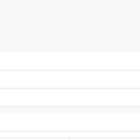
-11超商取貨
運費優惠請以活動公告為主。
0元(超商取貨不提供外島寄送)。