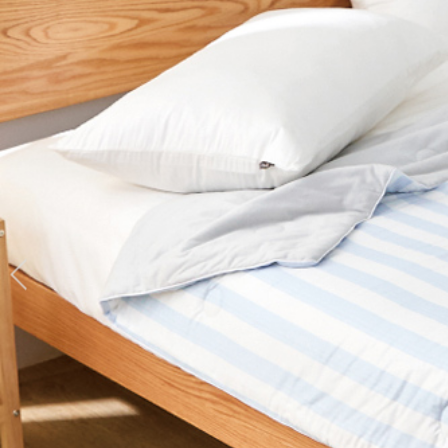
件
眠
好
用
好
授
保
眠
被
枕
權
潔
祭
床
|
舒
聯
墊
|
包
枕
純
爽
|
名
組
類
保
棉
涼
材
300
三
|
全
潔
床
被
織
此
質
麗
部
枕
組
|
精
四
分
鷗
商
套
88
涼
尺
純
梳
季
類
折
|
系
品
被
寸
棉
棉
兩
枕
全
|
列
寵
全
✿
|
用
巾
尺
品
單
記
cotton
爸
雙
角
部
三
被
寸
牌
人
憶
|
家
好
層
落
商
麗
商
長
保
包
枕
|
保
飾
眠
紗
生
品
鷗
品
絨
絕
義
四
潔
雙
暖
配
|
祭
薄
物、
全
|
棉
乳
版
大
季
類
人
冬
件
|
被
拉
部
✿
ICECOOL
膠
品
利
單
兩
全
記
被
被
套
拉
角
Long
眠
La
枕
|
舒
人
用
部
憶
床
熊
色
staple
床
Belle
綿
家
單
|
暖
眠
(105x186cm)
被
商
枕
組
cotton
羽
墊
冰|
冬
飾
人
和
枕
HELLO
迪
全
品
8
義
雙
絨
家
涼
被
配
Single
KITTY
毛
套
折
300
|
士
部
針