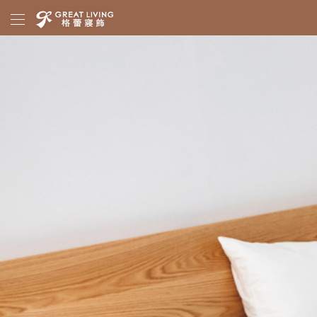
活
動
專
區
新
寵
品
爸
上
好
市
眠
祭
床
|
寢
ICECOOL
眠
300
枕
綿
織
頭
冰
精
被
85
梳
折
毯
棉
寵
配
|
舒
爸
兩