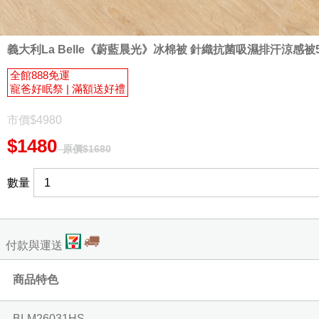
特
門
原
感
|
單
Tencel
600
ICECOOL
帕
3
套、
大
市
COOL
兒
棉
浴
被
人
織
涼
折
恰
枕
保
涼
資
童
貢
被
巾
(105x186cm)
長
感
起
狗
巾、
潔
涼
純
訊
|
睡
緞
義大利La Belle《蔚藍晨光》冰棉被 針織抗菌吸濕排汗涼感被5*
絨
床
增
墊
抱
感
雙
棉
天
袋
✿
布
棉
包
︙
專
高
(180x210cm)
全館888免運
枕
|
枕
Satin
人
絲
丁
指
床
組
寵爸好眠祭 | 滿額送好禮
櫃/
墊
海
兒
|
(150x186cm)
套
被
狗
定
寢
保
雪
玩
門
島
童
其
/
涼
潔
加
芙
眠
石
偶
市
棉
枕
市價$4980
1000
人
他
感
枕
大
絨
綿
墨
資
織
魚
熱
$1480
商
套
頸
(180x186cm)
天
兒
✿
冰
烯
訊
原價$1680
匹
漢
銷
|
品
Flannel
枕
絲
童
涼
被
馬
特
頓
涼
枕
6
|
全
|
枕
|
感
數量
棉
緹
大
感
折
巾
購
莫
台
發
套
枕
|
花
(180x210cm)
床
(2
起，
物
黛
特
熱
套
兩
|
入)
包
任
兒
袋
爾
賣
機
精
用
天
組
2
|
童
涼
兒
會
能
梳
被
竹
件
其
付款與運送
毯
被
童
資
被
棉
床
緹
涼
折
他
枕
訊
薄
包
✿
感
400
兒
可
套
商品特色
被
Jacquard
組
涼
乳
童
水
套
感
︙
膠
涼
洗
立
600
ICECOOL
墊
墊
BLM26031HS