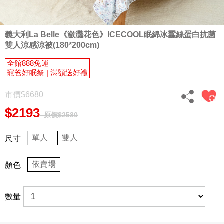
件
眠
好
用
好
授
保
眠
被
枕
權
潔
祭
床
義大利La Belle《瀲灩花色》ICECOOL眠綿冰蠶絲蛋白抗菌
|
舒
聯
墊
|
包
雙人涼感涼被(180*200cm)
枕
純
爽
|
名
組
類
保
棉
涼
全館888免運
材
300
三
|
全
潔
床
被
寵爸好眠祭 | 滿額送好禮
織
此
質
麗
部
枕
組
|
精
四
分
鷗
商
套
88
市價$6680
涼
尺
純
梳
季
類
折
|
系
品
$2193
被
寸
棉
棉
兩
枕
全
|
列
原價$2580
寵
全
✿
|
用
巾
尺
品
單
記
cotton
爸
雙
角
部
三
被
寸
單人
雙人
尺寸
牌
人
憶
|
家
好
層
落
商
麗
商
長
保
包
枕
|
保
飾
眠
紗
生
品
鷗
品
絨
絕
義
四
潔
雙
暖
配
|
祭
薄
物、
全
|
依賣場
顏色
棉
乳
版
大
季
類
人
冬
件
|
被
拉
部
✿
ICECOOL
膠
品
利
單
兩
全
記
被
被
套
拉
角
Long
眠
La
枕
|
舒
人
用
部
憶
床
熊
色
數量
staple
床
Belle
綿
家
單
|
暖
眠
(105x186cm)
被
商
枕
組
cotton
羽
墊
冰|
冬
飾
人
和
枕
HELLO
迪
全
品
8
義
雙
絨
家
涼
被
配
Single
KITTY
毛
套
折
300
|
士
部
針