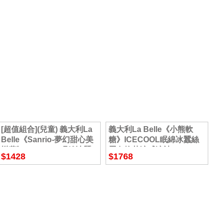
[超值組合](兒童) 義大利La
義大利La Belle《小熊軟
Belle《Sanrio-夢幻甜心美
糖》ICECOOL眠綿冰蠶絲
樂蒂》ICECOOL眠綿冰蠶
蛋白抗菌涼感涼被
$1428
$1768
(150*195cm)
絲蛋白抗菌兒童涼感涼被
(100*120cm)+舒柔水洗枕