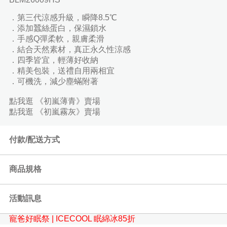
被
冬
體
織
精
床
|
被
雕
天
梳
海
．第三代涼感升級，瞬降8.5℃
包
坐
四
花
絲
棉
9
島
．添加蠶絲蛋白，保濕鎖水
墊
季
暖
|
雪
兩
折
棉
|
．手感Q彈柔軟，親膚柔滑
被
暖
兩
雕
用
床
床
．結合天然素材，真正永久性涼感
被
用
✿
被
墊
雙
包
．四季皆宜，輕薄好收納
3D
被
套
層
枕
．精美包裝，送禮自用兩相宜
Flannel
床
紗
套
．可機洗，減少塵蟎附著
包
系
組
組
點我逛 《初嵐薄青》賣場
列
點我逛 《初嵐霧灰》賣場
800
|
600
織
織
天
付款/配送方式
天
絲
絲
|
兩
全
☆付款方式：線上刷卡/LINE PAY/ATM匯款/貨到付款
商品規格
用
尺
☆配送方式 ：貨運宅配(本島及離島指定區域)/國際EMS配送/7
被
寸
活動訊息
床
商
☆運費說明
包
品
寵爸好眠祭 | ICECOOL 眠綿冰85折
|
組
-本島運費：宅配:100 超商取貨:80，全館滿千免運。若有