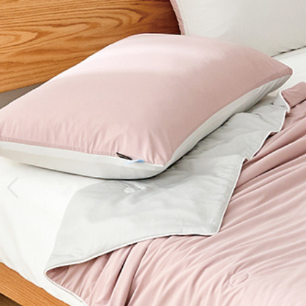
件
眠
好
用
好
授
保
眠
被
枕
權
潔
祭
床
|
舒
聯
墊
|
包
枕
純
爽
|
名
組
類
保
棉
涼
材
300
三
|
全
潔
床
被
織
此
質
麗
部
枕
組
|
精
四
分
鷗
商
套
88
涼
尺
純
梳
季
類
折
|
系
品
被
寸
棉
棉
兩
枕
全
|
列
寵
全
✿
|
用
巾
尺
品
單
記
cotton
爸
雙
角
部
三
被
寸
牌
人
憶
|
家
好
層
落
商
麗
商
長
保
包
枕
|
保
飾
眠
紗
生
品
鷗
品
絨
絕
義
四
潔
雙
暖
配
|
祭
薄
物、
全
|
棉
乳
版
大
季
類
人
冬
件
|
被
拉
部
✿
ICECOOL
膠
品
利
單
兩
全
記
被
被
套
拉
角
Long
眠
La
枕
|
舒
人
用
部
憶
床
熊
色
staple
床
Belle
綿
家
單
|
暖
眠
(105x186cm)
被
商
枕
組
cotton
羽
墊
冰|
冬
飾
人
和
枕
HELLO
迪
全
品
8
義
雙
絨
家
涼
被
配
Single
KITTY
毛
套
折
300
|
士
部
針