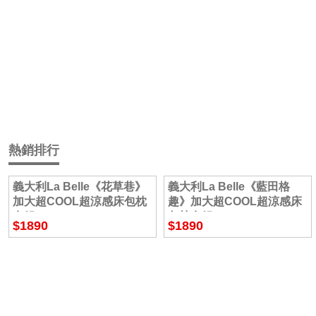
(180x186cm)
天
兩
絲
兩
用
特
|
用
被
大
簡
被
床
(180x210cm)
約
|
包
素
被
組
色
套
|
|
|
緹
純
枕
天
花
棉
套
熱銷排行
絲
|
素
天
素
色
竹
色
全
義大利La Belle《花草巷》
義大利La Belle《藍田格
緹
全
部
加大超COOL超涼感床包枕
趣》加大超COOL超涼感床
床
部
商
套組
包枕套組
寢
商
$1890
$1890
品
品
|
雪
兩
|
雕
薄
用
兩
|
被
被
兩
用
套
床
用
被
床
包