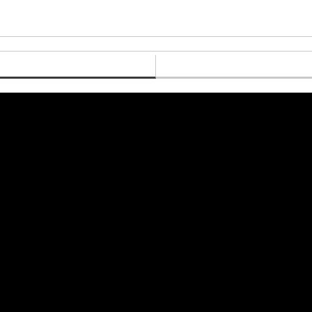
0元(超商取貨不提供外島寄送)。