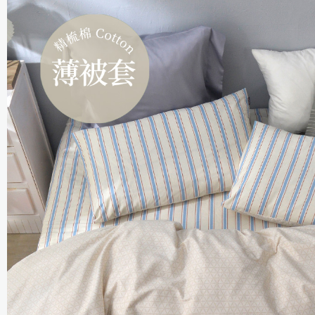
大
人
枕
具
感
全
件
織
毯
起
尼
商
織
利
Kuromi
雙
(150x186cm)
|
單
|
被
部
類
精
系
品
棉
Fancy
酷
人
Man&Kids
羊
限
枕
|
人
兒
商
全
梳
︙
|
列
✿
Belle
加
洛
兒
Double
毛
超
時
毛
套
保
童
品
部
軟
棉
Jersey
大
米
童
COOL
枕
優
毯
全
四
潔
專
|
設
cotton
商
|
式
法
加
(180x186cm)
涼
家
惠
全
部
季
墊
區
床
計
品
硅
國
My
大
可
|
具
鵝
水
部
商
(105x186cm)
被/
包
|
師
CASA
藻
特
Melody
Queen
一
水
關
絨
|
洗
商
品
夏
BELLE
枕
系
美
土
大
代
洗
雙
兒
於
被
硅
棉
|
品
被
套
特
列
(180x210cm)
樂
地
眠
枕
人
童
我
英
|
藻
✿
|
組
大
蒂
墊
純
綿
羽
保
Washed
專
們
國
365
土
King
最
機
cotton
保
棉/
冰
天
絨
潔
Abelia
區
|
|
涼
雙
低
能
常
暖
海
懶
被
墊
一
全
特
此
感/
星
78
匹
沁
枕
見
毛
島
(150x186cm)
懶
般
部
大
分
海
仙
折
馬
涼
羊
問
毯
棉
被
地
商
包
類
島
子
兒
棉
加
涼
毛
題
枕
墊
品
雙
全
棉
︙
童
✿
大
兒
被
被
套
|
人
尺
大
床
OUTLET
Supima
枕
客
保
|
童
|
方
被
寸
耳
出
包
cotton
泡
服
蠶
潔
毛
兒
天
巾
商
狗
清
枕
配
泡
資
絲
墊
毯
童
絲
|
天
品
喜
|
套
件
冰
(180x186cm)
訊
被
毛
涼
枕
絲
|
最
拿
組
|
涼
|
巾
被
套
✿
/
低
枕