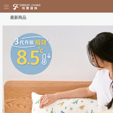
活
動
專
區
新
寵
品
爸
上
好
市
眠
祭
床
|
寢
ICECOOL
眠
300
枕
綿
織
頭
冰
精
被
85
梳
折
毯
棉
寵
配
|
舒
爸
兩