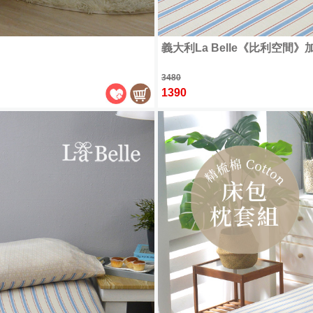
義大利La Belle《比利空間
3480
1390