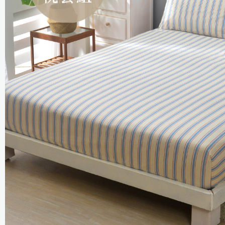
被
冬
體
織
精
床
|
被
雕
天
梳
海
包
坐
四
花
絲
棉
9
島
墊
季
暖
|
雪
兩
折
棉
|
被
暖
兩
雕
用
床
床
被
用
✿
被
墊
雙
包
3D
被
套
層
枕
Flannel
床
紗
套
包
系
組
組
列
800
|
600
織
織
天
天
絲
絲
|
兩
全
用
尺
被
寸
床
商
包
品
|
組