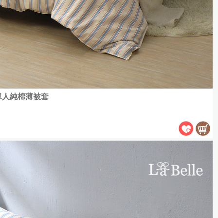
》單人純棉薄被套